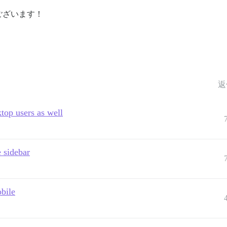
ございます！
返
top users as well
 sidebar
bile