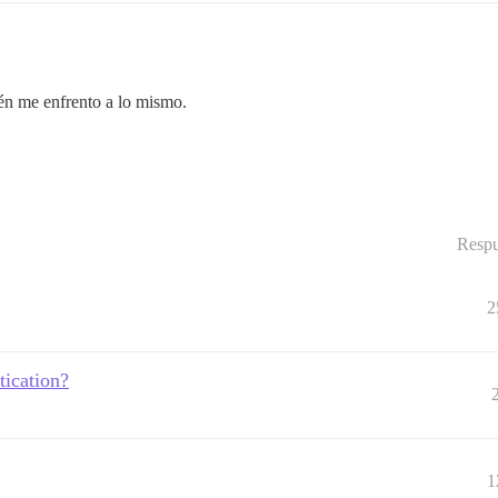
én me enfrento a lo mismo.
Respu
2
tication?
1