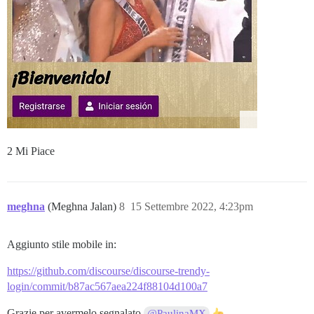
2 Mi Piace
meghna
(Meghna Jalan)
8
15 Settembre 2022, 4:23pm
Aggiunto stile mobile in:
https://github.com/discourse/discourse-trendy-
login/commit/b87ac567aea224f88104d100a7
Grazie per avermelo segnalato
@PaulinaMX