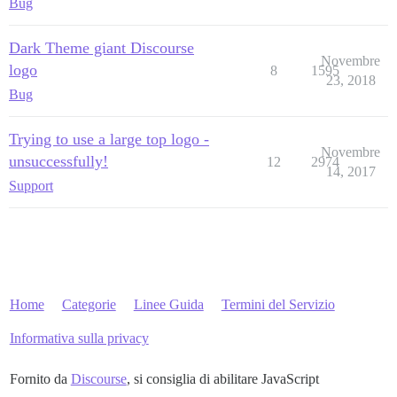
Bug
Dark Theme giant Discourse
Novembre
logo
8
1595
23, 2018
Bug
Trying to use a large top logo -
Novembre
unsuccessfully!
12
2974
14, 2017
Support
Home
Categorie
Linee Guida
Termini del Servizio
Informativa sulla privacy
Fornito da
Discourse
, si consiglia di abilitare JavaScript