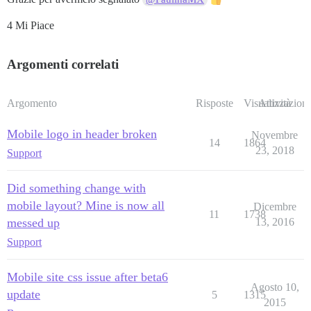
4 Mi Piace
Argomenti correlati
Argomento
Risposte
Visualizzazioni
Attività
Mobile logo in header broken
Novembre
14
1864
23, 2018
Support
Did something change with
mobile layout? Mine is now all
Dicembre
11
1738
messed up
13, 2016
Support
Mobile site css issue after beta6
Agosto 10,
update
5
1315
2015