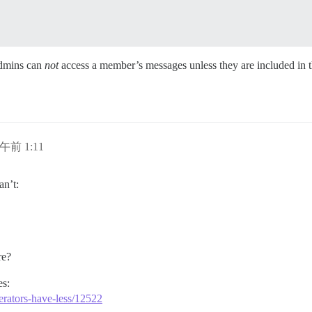
admins can
not
access a member’s messages unless they are included in 
日午前 1:11
an’t:
re?
es:
erators-have-less/12522