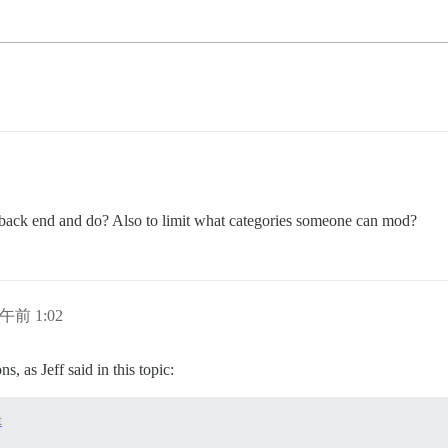
e back end and do? Also to limit what categories someone can mod?
日午前 1:02
s, as Jeff said in this topic:
t