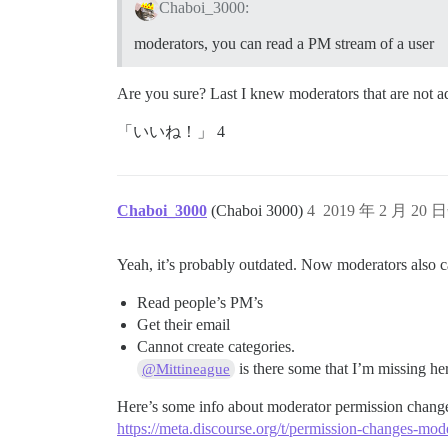
Chaboi_3000:
moderators, you can read a PM stream of a user
Are you sure? Last I knew moderators that are not 
「いいね！」 4
Chaboi_3000
(Chaboi 3000)
4
2019 年 2 月 20 
Yeah, it’s probably outdated. Now moderators also c
Read people’s PM’s
Get their email
Cannot create categories.
is there some that I’m missing he
@Mittineague
Here’s some info about moderator permission chang
https://meta.discourse.org/t/permission-changes-mod