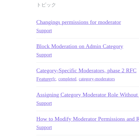
トピック
Changings permissions for moderator
Support
Block Moderation on Admin Category
Support
Category-Specific Moderators, phase 2 RFC
Feature
rfc
,
completed
,
category-moderators
Assigning Category Moderator Role Withou
Support
How to Modify Moderator Permissions and R
Support