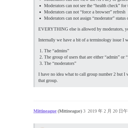
Moderators can not see the “health check” for 
Moderators can not “force a browser” refresh
Moderators can not assign “moderator” status o
EVERYTHING else is allowed by moderators, you can
Internally we have a bit of a terminology issue I
The “admins”
The group of users that are either “admin” or 
The “moderators”
I have no idea what to call group number 2 but I 
that group.
Mittineague
(Mittineague)
3
2019 年 2 月 20 日午