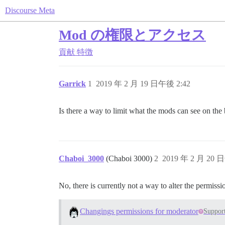
Discourse Meta
Mod の権限とアクセス
貢献
特徴
Garrick
1
2019 年 2 月 19 日午後 2:42
Is there a way to limit what the mods can see on th
Chaboi_3000
(Chaboi 3000)
2
2019 年 2 月 20 
No, there is currently not a way to alter the permission
Changings permissions for moderator
Suppor