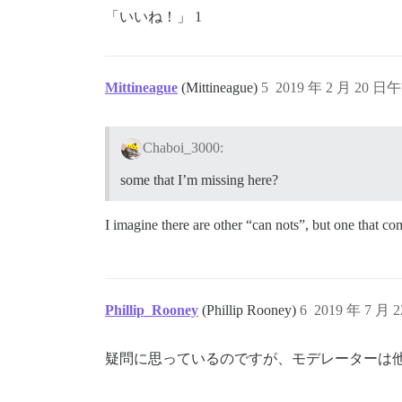
「いいね！」 1
Mittineague
(Mittineague)
5
2019 年 2 月 20 日午
Chaboi_3000:
some that I’m missing here?
I imagine there are other “can nots”, but one that 
Phillip_Rooney
(Phillip Rooney)
6
2019 年 7 月 
疑問に思っているのですが、モデレーターは