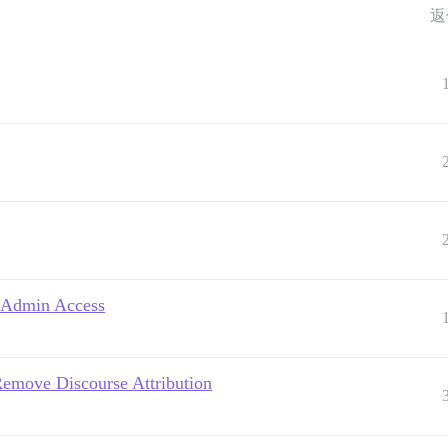
返
t Admin Access
emove Discourse Attribution