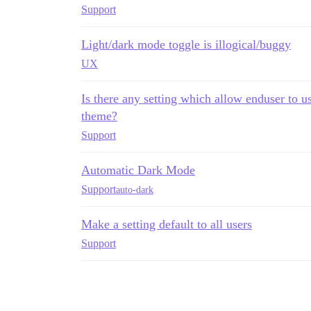
Support
Light/dark mode toggle is illogical/buggy
UX
Is there any setting which allow enduser to u
theme?
Support
Automatic Dark Mode
Support
auto-dark
Make a setting default to all users
Support