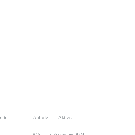
orten
Aufrufe
Aktivität
3
846
5. September 2024