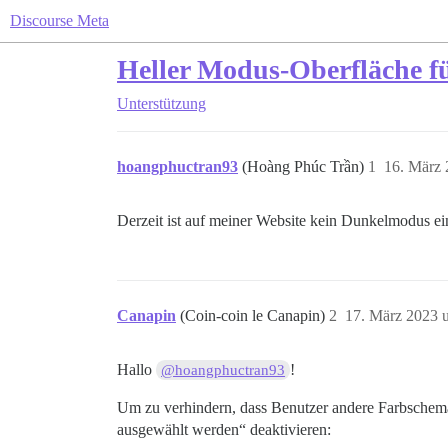
Discourse Meta
Heller Modus-Oberfläche f
Unterstützung
hoangphuctran93
(Hoàng Phúc Trần)
1
16. März
Derzeit ist auf meiner Website kein Dunkelmodus ein
Canapin
(Coin-coin le Canapin)
2
17. März 2023 
Hallo
!
@hoangphuctran93
Um zu verhindern, dass Benutzer andere Farbschem
ausgewählt werden“ deaktivieren: