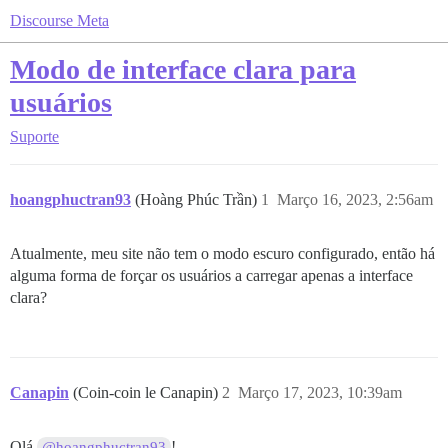
Discourse Meta
Modo de interface clara para
usuários
Suporte
hoangphuctran93
(Hoàng Phúc Trần)
1
Março 16, 2023, 2:56am
Atualmente, meu site não tem o modo escuro configurado, então há
alguma forma de forçar os usuários a carregar apenas a interface
clara?
Canapin
(Coin-coin le Canapin)
2
Março 17, 2023, 10:39am
Olá
!
@hoangphuctran93