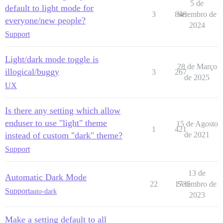
5 de
default to light mode for
3
846
Setembro de
everyone/new people?
2024
Support
Light/dark mode toggle is
28 de Março
illogical/buggy
3
267
de 2025
UX
Is there any setting which allow
enduser to use "light" theme
15 de Agosto
1
421
instead of custom "dark" theme?
de 2021
Support
13 de
Automatic Dark Mode
22
1735
Setembro de
Support
auto-dark
2023
Make a setting default to all