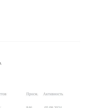
.
етов
Просм.
Активность
3
846
05.09.2024