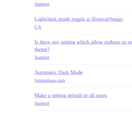
Support
Light/dark mode toggle is illogical/buggy
UX
Is there any setting which allow enduser to u
theme?
Support
Automatic Dark Mode
Support
auto-dark
Make a setting default to all users
Support