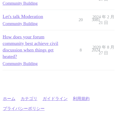
Community Building
Let's talk Moderation
2024 年 2 月
20
3081
21 日
Community Building
How does your forum
community best achieve civil
2020 年 8 月
discussion when things get
8
2024
27 日
heated?
Community Building
ホーム
カテゴリ
ガイドライン
利用規約
プライバシーポリシー