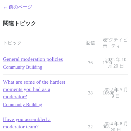
← 前のページ
関連トピック
表
アクティビ
トピック
返信
示
ティ
General moderation policies
2025 年 10
36
1390
月 20 日
Community Building
What are some of the hardest
moments you had as a
2022 年 5 月
38
10608
moderator?
9 日
Community Building
Have you assembled a
2024 年 8 月
moderator team?
22
908
20 日