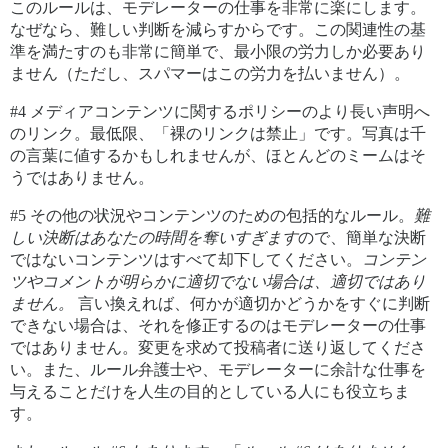
このルールは、モデレーターの仕事を非常に楽にします。
なぜなら、難しい判断を減らすからです。この関連性の基
準を満たすのも非常に簡単で、最小限の労力しか必要あり
ません（ただし、スパマーはこの労力を払いません）。
#4
メディアコンテンツに関するポリシーのより長い声明へ
のリンク。最低限、「裸のリンクは禁止」です。写真は千
の言葉に値するかもしれませんが、ほとんどのミームはそ
うではありません。
#5
その他の状況やコンテンツのための包括的なルール。
難
しい決断はあなたの時間を奪いすぎます
ので、簡単な決断
ではないコンテンツはすべて却下してください。
コンテン
ツやコメントが明らかに適切でない場合は、適切ではあり
ません。
言い換えれば、何かが適切かどうかをすぐに判断
できない場合は、それを修正するのはモデレーターの仕事
ではありません。変更を求めて投稿者に送り返してくださ
い。また、ルール弁護士や、モデレーターに余計な仕事を
与えることだけを人生の目的としている人にも役立ちま
す。