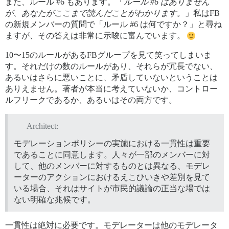
また、ルール
#6
もあります。「
ルール
#6
はありません
が、あなたがここまで読んだことがわかります。
」私はFB
の新規メンバーの質問で「ルール
#6
は何ですか？」と尋ね
ますが、その答えは非常に示唆に富んでいます。
10〜15のルールがあるFBグループを見て笑ってしまいま
す。それだけの数のルールがあり、それらが冗長でない、
あるいはさらに悪いことに、矛盾していないということは
ありえません。著者が本当に考えていないか、コントロー
ルフリークであるか、あるいはその両方です。
Architect:
モデレーションポリシーの実施における一貫性は重要
であることに同意します。人々が一部のメンバーに対
して、他のメンバーに対するものとは異なる、モデレ
ーターのアクションにおけるえこひいきや差別を見て
いる場合、それはサイトが市民的議論の正当な場では
ない明確な兆候です。
一貫性は絶対に必要です。モデレーターは他のモデレータ