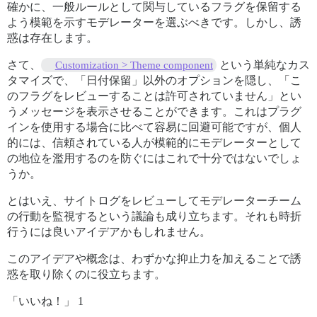
確かに、一般ルールとして関与しているフラグを保留する
よう模範を示すモデレーターを選ぶべきです。しかし、誘
惑は存在します。
さて、
という単純なカス
Customization > Theme component
タマイズで、「日付保留」以外のオプションを隠し、「こ
のフラグをレビューすることは許可されていません」とい
うメッセージを表示させることができます。これはプラグ
インを使用する場合に比べて容易に回避可能ですが、個人
的には、信頼されている人が模範的にモデレーターとして
の地位を濫用するのを防ぐにはこれで十分ではないでしょ
うか。
とはいえ、サイトログをレビューしてモデレーターチーム
の行動を監視するという議論も成り立ちます。それも時折
行うには良いアイデアかもしれません。
このアイデアや概念は、わずかな抑止力を加えることで誘
惑を取り除くのに役立ちます。
「いいね！」 1