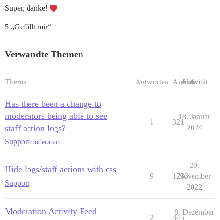
Super, danke!
5 „Gefällt mir“
Verwandte Themen
Thema
Antworten
Aufrufe
Aktivität
Has there been a change to
moderators being able to see
18. Januar
1
321
staff action logs?
2024
Support
moderation
20.
Hide logs/staff actions with css
9
1233
November
Support
2022
Moderation Activity Feed
8. Dezember
2
345