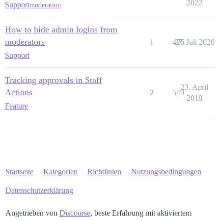
2022
Support
moderation
How to hide admin logins from
moderators
1
426
27. Juli 2020
Support
Tracking approvals in Staff
23. April
Actions
2
549
2018
Feature
Startseite
Kategorien
Richtlinien
Nutzungsbedingungen
Datenschutzerklärung
Angetrieben von
Discourse
, beste Erfahrung mit aktiviertem