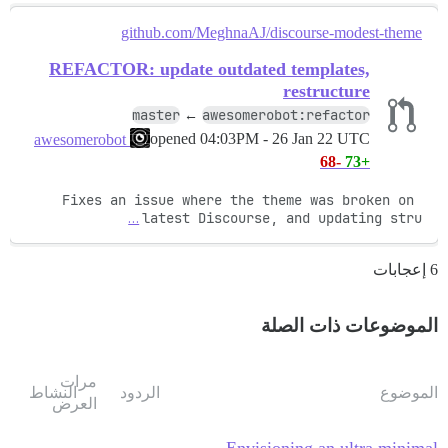
github.com/MeghnaAJ/discourse-modest-theme
REFACTOR: update outdated templates,
restructure
master
awesomerobot:refactor
←
opened
04:03PM - 26 Jan 22 UTC
awesomerobot
-68
+73
Fixes an issue where the theme was broken on 
…
latest Discourse, and updating stru
6 إعجابات
الموضوعات ذات الصلة
مرات
الموضوع
الردود
النشاط
العرض
Envisioning an ultra minimal