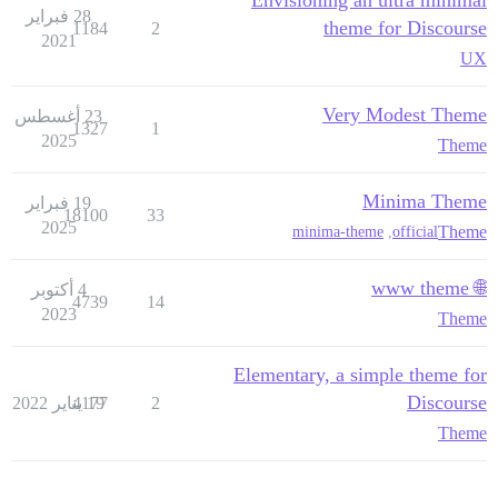
28 فبراير
theme for Discourse
1184
2
2021
UX
Very Modest Theme
23 أغسطس
1327
1
2025
Theme
Minima Theme
19 فبراير
18100
33
2025
Theme
minima-theme
,
official
🌐 www theme
4 أكتوبر
4739
14
2023
Theme
Elementary, a simple theme for
Discourse
2
19 يناير 2022
4177
Theme