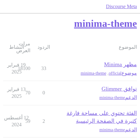
Discourse Meta
minima-theme
مرات
الموضوع
الردود
النشاط
العرض
مظهر Minima
19 فبراير
18100
33
2025
موضوع
minima-theme
,
official
توافق Glimmer
13 فبراير
70
0
2025
الدعم
minima-theme
الفئة تحتوي على مساحة فارغة
12 أغسطس
كثيرة في الصفحة الرئيسية
59
2
2024
الدعم
minima-theme