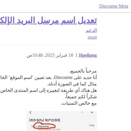
Discourse Meta
تعديل اسم مرسل البريد الإل
الدعم
email
Haoliang
1
18 فبراير 2025، 10:48ص
مرحباً بالجميع،
أنا جديد على Discourse، بعد تعيين ‘اسم الموقع’ الخاص بي إلى ‘Bipu’، لا يزال اسم المرسل في البريد الإلكتروني المسجل هو Discourse.
مثال كما في الصورة أدناه.
هل هناك أي طريقة لتغييره إلى اسم المنتدى الخاص
شكراً لكم جميعاً،
مع خالص التمنيات.