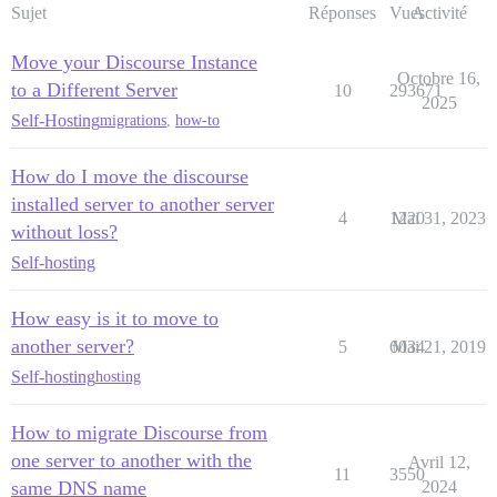
Sujet
Réponses
Vues
Activité
Move your Discourse Instance
Octobre 16,
to a Different Server
10
293671
2025
Self-Hosting
migrations
,
how-to
How do I move the discourse
installed server to another server
4
1220
Mai 31, 2023
without loss?
Self-hosting
How easy is it to move to
another server?
5
6034
Mai 21, 2019
Self-hosting
hosting
How to migrate Discourse from
one server to another with the
Avril 12,
11
3550
same DNS name
2024