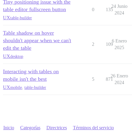
Tiny positioning issue with the
24 Junio
table editor fullscreen button
0
135
2024
UX
table-builder
Table shadow on hover
shouldn't appear when we can't
6 Enero
2
109
edit the table
2025
UX
desktop
Interacting with tables on
26 Enero
mobile isn't the best
5
871
2024
UX
mobile
,
table-builder
Inicio
Categorías
Directrices
Términos del servicio