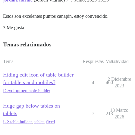
Estos son excelentes puntos canapin, estoy convencido.
3 Me gusta
Temas relacionados
Tema
Respuestas
Vistas
Actividad
Hiding edit icon of table builder
2 Diciembre
for tablets and mobiles?
4
460
2023
Development
table-builder
Huge gap below tables on
18 Marzo
tablets
7
213
2026
UX
table-builder
,
tablet
,
fixed