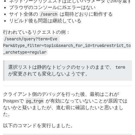
ネットワークリクエストは正しいパラメータで200を返す
ブラウザのコンソールにJSエラーはない
サイト全体の
/search
は期待どおりに動作する
リビルド後も問題は継続している
行われているリクエストの例：
/search/query?term=Eve 
Park&type_filter=topic&search_for_id=true&restrict_to
_archetype=regular
選択リストは静的なトピックのセットのままで、
term
が変更されても変化しないようです。
クライアント側のデバッグを行った後、最初はこれが
Postgresで
pg_trgm
が有効になっていないことが原因では
ないかと疑いましたが、進む前に確認したいと思いまし
た。
以下のコマンドを実行しました。