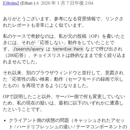
Ethsim2
(Ethan )
4
2026 年 1 月 7 日午後 2:04
ありがとうございます。参考になる背景情報で、リンクさ
れたレポートも非常によく似ています。
私のケースで奇妙なのは、私が元の投稿（OP）を書いたと
きには、それが「応答しない」動作をしていたことで
す。
/search/query
は
term=Eve Park
などで呼び出され
（200応答）、チョイスリストは静的なままで全く絞り込ま
れませんでした。
それ以来、別のブラウザウィンドウと並行して、意図され
た「応答性の高い検索」動作（セーフモードの録画で示し
たもの）を再現できるようになりました。
OPで説明したこと以外、サーバー側で何も変更していない
ため、私の現在の疑いは、最初に以下のいずれかに遭遇し
たということです。
クライアント側の状態の問題（キャッシュされたアセッ
ト / ハードリフレッシュの違い / テーマコンポーネントの