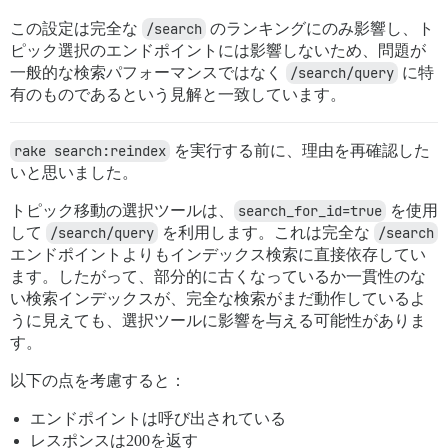
この設定は完全な
/search
のランキングにのみ影響し、ト
ピック選択のエンドポイントには影響しないため、問題が
一般的な検索パフォーマンスではなく
/search/query
に特
有のものであるという見解と一致しています。
rake search:reindex
を実行する前に、理由を再確認した
いと思いました。
トピック移動の選択ツールは、
search_for_id=true
を使用
して
/search/query
を利用します。これは完全な
/search
エンドポイントよりもインデックス検索に直接依存してい
ます。したがって、部分的に古くなっているか一貫性のな
い検索インデックスが、完全な検索がまだ動作しているよ
うに見えても、選択ツールに影響を与える可能性がありま
す。
以下の点を考慮すると：
エンドポイントは呼び出されている
レスポンスは200を返す