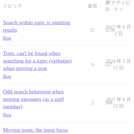
表
アクティビ
トピック
返信
示
ティ
Search within topic is omitting
2017 年 6 月
results
21
5159
2 日
Bug
Topic can't be found when
searching for a topic (verbatim)
2024 年 5 月
0
127
when moving a post
17 日
Bug
Odd search behaviour when
moving messages (as a staff
2021 年 8 月
2
500
member)
23 日
Bug
Moving posts: the input focus