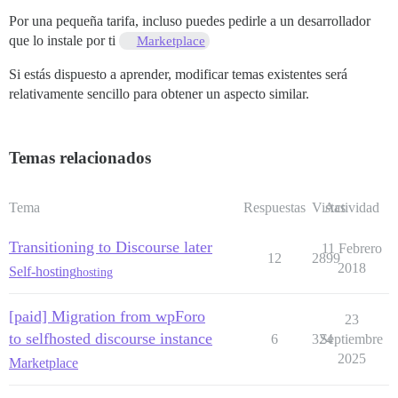
Por una pequeña tarifa, incluso puedes pedirle a un desarrollador
que lo instale por ti
Marketplace
Si estás dispuesto a aprender, modificar temas existentes será
relativamente sencillo para obtener un aspecto similar.
Temas relacionados
Tema
Respuestas
Vistas
Actividad
Transitioning to Discourse later
11 Febrero
12
2899
2018
Self-hosting
hosting
[paid] Migration from wpForo
23
to selfhosted discourse instance
6
324
Septiembre
2025
Marketplace