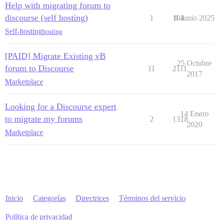
Help with migrating forum to
discourse (self hosting)
1
104
8 Junio 2025
Self-hosting
hosting
[PAID] Migrate Existing vB
25 Octubre
forum to Discourse
11
2111
2017
Marketplace
Looking for a Discourse expert
14 Enero
to migrate my forums
2
1318
2020
Marketplace
Inicio
Categorías
Directrices
Términos del servicio
Política de privacidad