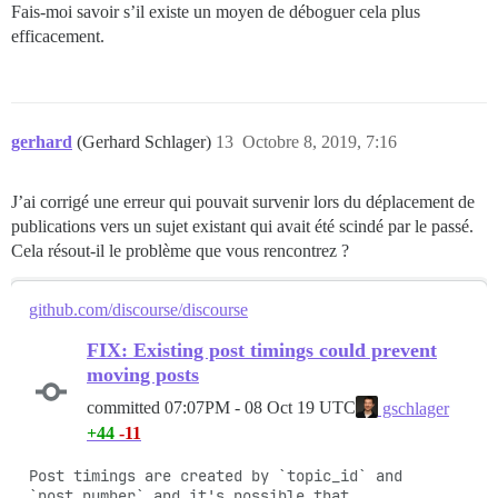
Fais-moi savoir s’il existe un moyen de déboguer cela plus
efficacement.
gerhard
(Gerhard Schlager)
13
Octobre 8, 2019, 7:16
J’ai corrigé une erreur qui pouvait survenir lors du déplacement de
publications vers un sujet existant qui avait été scindé par le passé.
Cela résout-il le problème que vous rencontrez ?
github.com/discourse/discourse
FIX: Existing post timings could prevent
moving posts
committed
07:07PM - 08 Oct 19 UTC
gschlager
+44
-11
Post timings are created by `topic_id` and 
`post_number` and it's possible that 
…