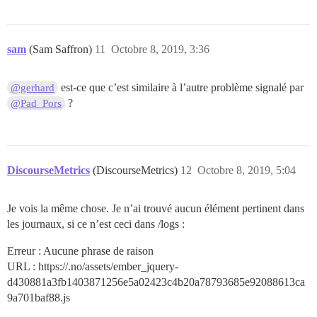
sam
(Sam Saffron)
11
Octobre 8, 2019, 3:36
est-ce que c’est similaire à l’autre problème signalé par
@gerhard
?
@Pad_Pors
DiscourseMetrics
(DiscourseMetrics)
12
Octobre 8, 2019, 5:04
Je vois la même chose. Je n’ai trouvé aucun élément pertinent dans
les journaux, si ce n’est ceci dans /logs :
Erreur : Aucune phrase de raison
URL : https://.no/assets/ember_jquery-
d430881a3fb1403871256e5a02423c4b20a78793685e92088613ca
9a701baf88.js