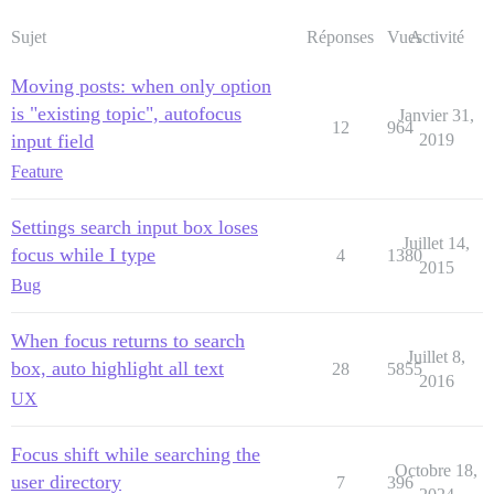
Sujet
Réponses
Vues
Activité
Moving posts: when only option
is "existing topic", autofocus
Janvier 31,
12
964
input field
2019
Feature
Settings search input box loses
Juillet 14,
focus while I type
4
1380
2015
Bug
When focus returns to search
Juillet 8,
box, auto highlight all text
28
5855
2016
UX
Focus shift while searching the
Octobre 18,
user directory
7
396