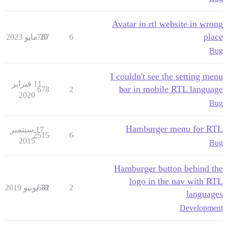
Avatar in rtl website in wrong
place
6
29 مايو 2023
767
Bug
I couldn't see the setting menu
11 فبراير
bar in mobile RTL language
678
2
2020
Bug
Hamburger menu for RTL
17 سبتمبر
2515
6
2015
Bug
Hamburger button behind the
logo in the nav with RTL
2
18 يونيو 2019
632
languages
Development