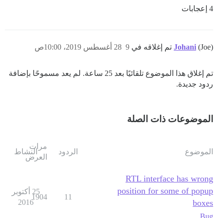
4 إعجابات
(Joe) تم إغلاقه في
Johani
9
28 أغسطس 2019، 10:00ص
تم إغلاق هذا الموضوع تلقائيًا بعد 25 ساعة. لم يعد مسموحًا بإضافة
ردود جديدة.
الموضوعات ذات الصلة
مرات
الموضوع
الردود
النشاط
العرض
RTL interface has wrong
position for some of popup
25 أكتوبر
1904
11
2016
boxes
Bug