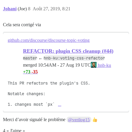
Johani
(Joe)
8
Août 27, 2019, 8:21
Cela sera corrigé via
github.com/discourse/discourse-topic-voting
REFACTOR: plugin CSS cleanup (#44)
master
hnb-ku:voting-css-refactor
←
merged
10:54AM - 27 Aug 19 UTC
hnb-ku
+73
-35
This PR refactors the plugin's CSS.

Notable changes:

1. changes most `px` 
…
Merci d’avoir signalé le problème
@verilog15
4 « J'aime »