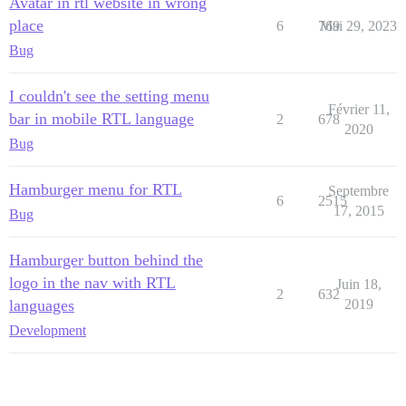
Avatar in rtl website in wrong
place
6
769
Mai 29, 2023
Bug
I couldn't see the setting menu
Février 11,
bar in mobile RTL language
2
678
2020
Bug
Hamburger menu for RTL
Septembre
6
2515
17, 2015
Bug
Hamburger button behind the
logo in the nav with RTL
Juin 18,
2
632
languages
2019
Development