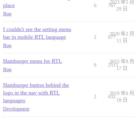
2023 年5 月
place
6
767
29 日
Bug
I couldn't see the setting menu
2020 年2 月
bar in mobile RTL language
2
677
11 日
Bug
Hamburger menu for RTL
2015 年9 月
6
2515
17 日
Bug
Hamburger button behind the
logo in the nav with RTL
2019 年6 月
2
632
languages
18 日
Development