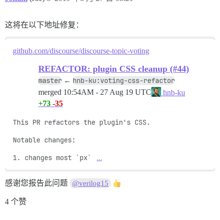
这将在以下地址修复：
github.com/discourse/discourse-topic-voting
REFACTOR: plugin CSS cleanup (#44)
master
hnb-ku:voting-css-refactor
←
merged
10:54AM - 27 Aug 19 UTC
hnb-ku
+73
-35
This PR refactors the plugin's CSS.

Notable changes:

1. changes most `px` 
…
感谢您报告此问题
@verilog15
4 个赞