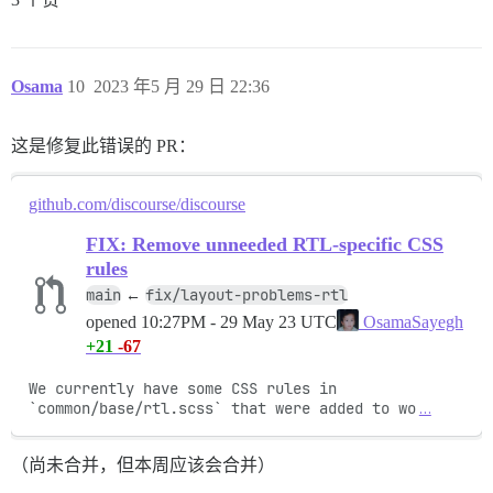
Osama
10
2023 年5 月 29 日 22:36
这是修复此错误的 PR：
github.com/discourse/discourse
FIX: Remove unneeded RTL-specific CSS
rules
main
fix/layout-problems-rtl
←
opened
10:27PM - 29 May 23 UTC
OsamaSayegh
+21
-67
We currently have some CSS rules in 
`common/base/rtl.scss` that were added to wo
…
（尚未合并，但本周应该会合并）