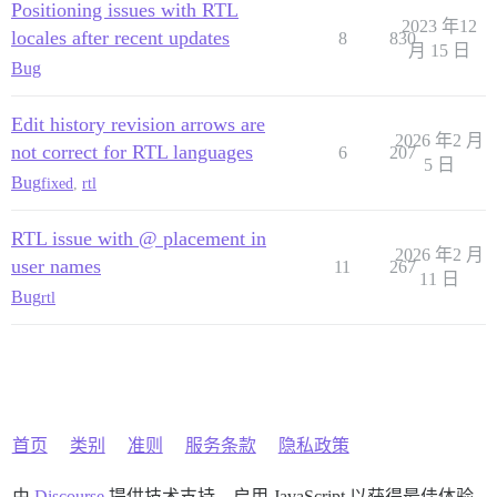
Positioning issues with RTL
2023 年12
locales after recent updates
8
830
月 15 日
Bug
Edit history revision arrows are
2026 年2 月
not correct for RTL languages
6
207
5 日
Bug
fixed
,
rtl
RTL issue with @ placement in
2026 年2 月
user names
11
267
11 日
Bug
rtl
首页
类别
准则
服务条款
隐私政策
由
Discourse
提供技术支持，启用 JavaScript 以获得最佳体验