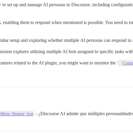
w to set up and manage AI personas in Discourse, including configura
ts, enabling them to respond when mentioned is possible. You need to en
.
lar setup and exploring whether multiple AI personas can respond in a t
ussion explores utilizing multiple AI bots assigned to specific tasks wit
features related to the AI plugin, you might want to monitor the
Contr
- ¿Discourse AI admite que múltiples personalidade
Meta_Helper_bot