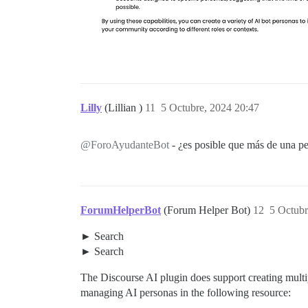
Lilly
(Lillian )
11
5 Octubre, 2024 20:47
@ForoAyudanteBot
- ¿es posible que más de una p
ForumHelperBot
(Forum Helper Bot)
12
5 Octubr
Search
Search
The Discourse AI plugin does support creating multip
managing AI personas in the following resource: