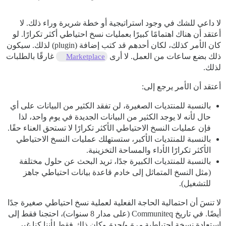
لا داعي للشك في وجود استراتيجية أو خطة شريرة وراء ذلك. لا
أعتقد أن هناك اهتمامًا كبيرًا بعمليات نسخ احتياطي أكثر تكرارًا. لو
كان الأمر كذلك، لكان أحدهم قد كتب إضافة (plugin) لذلك. سيكون
ذلك بضع ساعات من العمل. لا أرى
غارقًا بالطلبات
Marketplace
لذلك.
أعتقد أن الأمر يرجع إلى:
بالنسبة للمنتديات الصغيرة، لن تفقد الكثير من البيانات على أي
حال لأنه لا يوجد الكثير من البيانات الجديدة في يوم واحد، لذا
فإن عمليات النسخ الاحتياطي الأكثر تكرارًا لا تستحق العناء حقًا.
بالنسبة للمنتديات الأكبر، ستستهلك عمليات النسخ الاحتياطي
الأكثر تكرارًا الأداء والمساحة التخزينية.
بالنسبة للمنتديات الكبيرة جدًا، تريد البحث عن حلول مختلفة
(مثل النسخ المتماثل إلى خادم قاعدة بيانات احتياطي جاهز
للتشغيل).
لا تنسَ أن احتمالية الحاجة الفعلية لعملية نسخ احتياطي صغيرة جدًا
أيضًا. في تاريخ Communiteq (على مدار 8 سنوات)، احتجنا فقط إلى
استعادة نسخة احتياطية
مرة واحدة
وكان ذلك فقط لأننا كنا غير