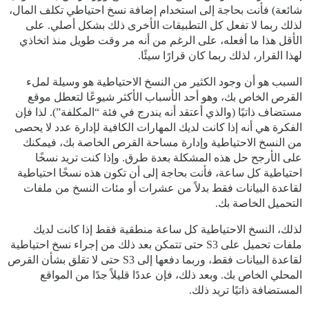
شائعة) فأنت بحاجة إلى استخدام إضافة نسخ احتياطي تكلف المال،
لذلك ربما لا تفعل كل التطبيقات الأخرى ذلك بشكل أصلي. على
الأقل هذا ما أفعله، على الرغم من أنه مر وقت طويل منذ اتخاذي
لهذا القرار، لذلك ربما كان قرارًا سيئًا.
السبب هو أن وجود الكثير من النسخ الاحتياطية هو وسيلة لملء
القرص الخاص بك، وهو أحد الأسباب الأكثر شيوعًا لتعطل موقع
مستضاف ذاتيًا (والذي أعتقد أنه يندرج في فئة “المكلفة”). لذا فإن
الفكرة هي أنه إذا كانت لديك المهارات الكافية لإدارة عدد لا يحصى
من النسخ الاحتياطية وإدارة مساحة القرص الخاصة بك، فيمكنك
على الأرجح حل هذه المشكلة بعدة طرق. وإذا كنت تريد نسخًا
احتياطية كل ساعة، فأنت بحاجة إلى أن تكون هذه نسخًا احتياطية
لقاعدة البيانات فقط بدلاً من عشرات أو مئات النسخ من ملفات
التحميل الخاصة بك.
لذلك، النسخ الاحتياطية كل ساعة منطقية فقط إذا كانت لديك
ملفات تحميل على S3 حتى تتمكن بعد ذلك من إجراء نسخ احتياطية
لقاعدة البيانات فقط، وربما دفعها إلى S3 حتى لا تقلق بشأن القرص
المحلي الخاص بك. وبعد ذلك، فإن عددًا قليلاً جدًا من المواقع
المستضافة ذاتيًا تريد ذلك.