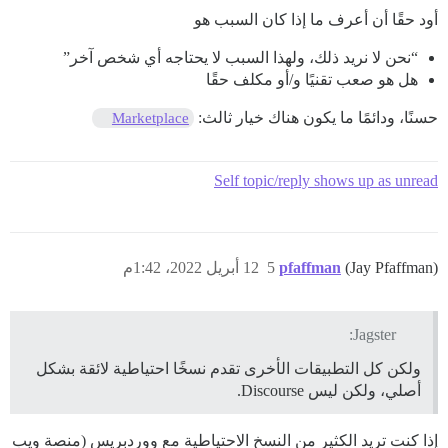
أود حقًا أن أعرف ما إذا كان السبب هو
“نحن لا نريد ذلك، ولهذا السبب لا يحتاجه أي شخص آخر”
هل هو صعب تقنيًا و/أو مكلف حقًا
حسنًا، ودائمًا ما يكون هناك خيار ثالث:
Marketplace
Self topic/reply shows up as unread
(Jay Pfaffman)
pfaffman
5
12 أبريل 2022، 1:42م
Jagster:
ولكن كل التطبيقات الأخرى تقدم نسخًا احتياطية لائقة بشكل
أصلي، ولكن ليس Discourse.
إذا كنت تريد الكثير من النسخ الاحتياطية مع ووردبريس (منصة ويب