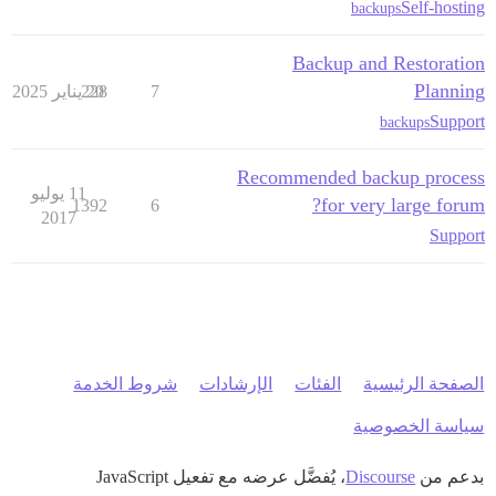
Self-hosting
backups
Backup and Restoration
Planning
7
20 يناير 2025
228
Support
backups
Recommended backup process
11 يوليو
for very large forum?
1392
6
2017
Support
الصفحة الرئيسية
الفئات
الإرشادات
شروط الخدمة
سياسة الخصوصية
بدعم من
Discourse
، يُفضَّل عرضه مع تفعيل JavaScript