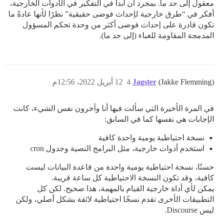
معقول إلى حد ما. بمجرد أن أبدأ في التفكير في الأدوات الخارجية،
أفكر في “طرق خارجية لإحداث فوضى حقيقية” نظرًا لأنها عادةً ما
تكون قادرة على إحداث فوضى أكثر من وحدة تحكم المسؤول
المدمجة المقاومة للغباء (إلى حد ما).
(Jakke Flemming)
Jagster
4
12 أبريل 2022، 12:56م
في المرة الأخيرة التي سألت فيها أنا وآخرون نفس الشيء، كانت
الإجابات هي نفسها كما في السابق:
نسخة احتياطية يومية واحدة كافية
استخدم أدوات خارجية، مثل البرامج النصية وجدول cron
حسنًا، نسخة احتياطية يومية واحدة من قاعدة البيانات ليست
كافية، وقد تكون النسخة الاحتياطية كل ساعة قريبة.
يمكن لأي أداة خارجية القيام بالمهمة، هذا صحيح. لكن كل
التطبيقات الأخرى تقدم نسخًا احتياطية لائقة بشكل أصلي، ولكن
ليس Discourse.