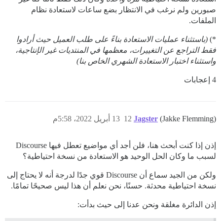
صبورين ولم نرغب في الانتظار بضع ساعات لاستعادة نظام
الملفات.
*)
(باستثناء عمليات الاستعادة بناءً على طلب العميل حيث أرادوا
فقط التراجع عن التغييرات، معظمها في المنتديات غير الإنتاجية،
واستثناء اختبار الاستعادة الشهري الخاص بنا)
4 إعجابات
(Jakke Flemming)
Jagster
12
13 أبريل 2022، 5:58م
إذن إذا كنت أبحث هنا، فلن أجد أي مواضيع تعطل فيها Discourse
لسبب ما وكان الحل الوحيد هو الاستعادة من نسخة احتياطية؟
ولكن من الجيد سماع أن Discourse قوي جدًا لدرجة أنه لا يحتاج إلى
نسخة احتياطية محدثة. حسنًا، نحن نعلم أن هذا ليس صحيحًا تمامًا.
إذن الدائرة مغلقة ونحن عدنا إلى حيث بدأت: