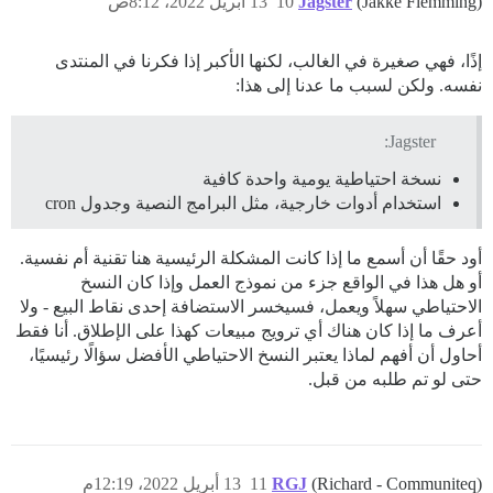
(Jakke Flemming)
Jagster
10
13 أبريل 2022، 8:12ص
إذًا، فهي صغيرة في الغالب، لكنها الأكبر إذا فكرنا في المنتدى
نفسه. ولكن لسبب ما عدنا إلى هذا:
Jagster:
نسخة احتياطية يومية واحدة كافية
استخدام أدوات خارجية، مثل البرامج النصية وجدول cron
أود حقًا أن أسمع ما إذا كانت المشكلة الرئيسية هنا تقنية أم نفسية.
أو هل هذا في الواقع جزء من نموذج العمل وإذا كان النسخ
الاحتياطي سهلاً ويعمل، فسيخسر الاستضافة إحدى نقاط البيع - ولا
أعرف ما إذا كان هناك أي ترويج مبيعات كهذا على الإطلاق. أنا فقط
أحاول أن أفهم لماذا يعتبر النسخ الاحتياطي الأفضل سؤالًا رئيسيًا،
حتى لو تم طلبه من قبل.
(Richard - Communiteq)
RGJ
11
13 أبريل 2022، 12:19م