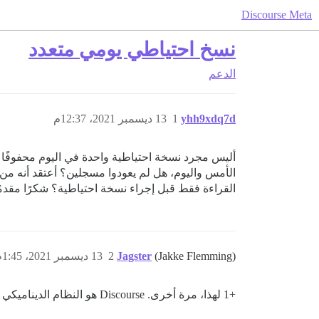
Discourse Meta
نسخ احتياطي يومي متعدد
الدعم
yhh9xdq7d
1
13 ديسمبر 2021، 12:37م
أليس مجرد نسخة احتياطية واحدة في اليوم محفوفًا 
الأمس واليوم، هل لم يعودوا مسجلين؟ أعتقد أنه من
القراءة فقط قبل إجراء نسخة احتياطية؟ شكرًا مقدمً
(Jakke Flemming)
Jagster
2
13 ديسمبر 2021، 1:45م
+1 لهذا، مرة أخرى. Discourse هو النظام الديناميكي الوحيد الذي يمكن للمرء من خلاله أتمتة النسخ الاحتياطي لقاعدة البيانات مرة واحدة فقط في اليوم.