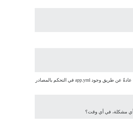
من الناحية الفنية، تريد أيضًا عمل نسخة احتياطية من مجلد التحميلات وتعريف موقع app.yml. ومع ذلك، يتم التعامل مع ذلك عادةً عن طريق وجود app.yml في التحكم بالمصادر
ن أي مشكلة، في أي وقت؟