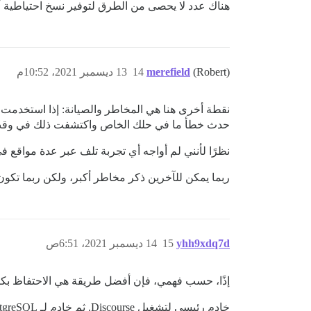
هناك عدد لا يحصى من الطرق لتوفير نسخ احتياطية أكثر تكرارًا مما توفره Discourse. إذا كنت بحاجة إلى نسخ احتياطية أك
(Robert)
merefield
14
13 ديسمبر 2021، 10:52م
نقطة أخرى هنا هي المخاطر والصيانة: إذا استخدمت 
حدث خطأ ما في حلك الخاص واكتشفت ذلك في وقت متأخ
نظرًا لأنني لم أواجه أي تجربة تلف عبر عدة مواقع في 4 سنوات، فإن خطر الحاجة فعليًا إلى النسخ الاحتياطي في المقام الأول هو أيضًا من
ربما يمكن للآخرين ذكر مخاطر أكبر، ولكن ربما تكون
yhh9xdq7d
15
14 ديسمبر 2021، 6:51ص
إذًا، حسب فهمي، فإن أفضل طريقة هي الاحتفاظ 
خادم رئيسي لتشغيل Discourse. ثم خادم لـ PostgreSQL و S3 (أو أي خدمة تخزين كائنات أخرى) للملفات.