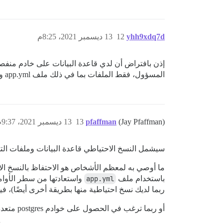
yhh9xdq7d
12
13 ديسمبر 2021، 8:25م
إذن بافتراض أن لدي قاعدة البيانات على خادم منفص
المسؤول، فقط الملفات بما في ذلك ملف app.yml ومجلد uploads سيتم تضمينها في النسخة الاحتياطية، ولكن ليس قاعدة البيانات، صحيح؟
(Jay Pfaffman)
pfaffman
13
13 ديسمبر 2021، 9:37م
سيشمل النسخ الاحتياطي قاعدة البيانات وملفات التحميل (إذا لم تكن على S3). لا يتم تضمين ملف app.yml في النس
ما أوصي به لمعظم الأشخاص هو الاحتفاظ بالنسخ الاحتياط
باستخدام ملف
app.yml
ربما لديك نسخ احتياطية منها بطريقة أخرى أيضًا)، في
أو ربما ترغب في الحصول على خوادم postgres متعددة متطابقة باستمرار ثم ترتيب التبديل تلقائيًا إلى النسخة الاحتياطية إذا تعطل الخادم الأساسي.