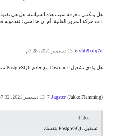
ذات حركة المرور العالية. أم أن هذا شيء تقدمونه ف
yhh9xdq7d
6
13 ديسمبر 2021، 7:28م
هل يؤدي تشغيل Discourse مع خادم PostgreSQL منفصل إلى تقليل السرعة بسبب وجوده على خادم مختلف؟
(Jakke Flemming)
Jagster
7
13 ديسمبر 2021، 7:32م
Falco:
تشغيل PostgreSQL بنفسك