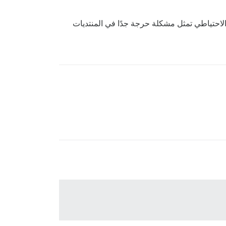
ية أم ترجع إلى الرغبة في فئة معينة؟ الفجوة البالغة 24 ساعة بين النسخ الاحتياطي تمثل مشكلة حرجة جدًا في المنتديات