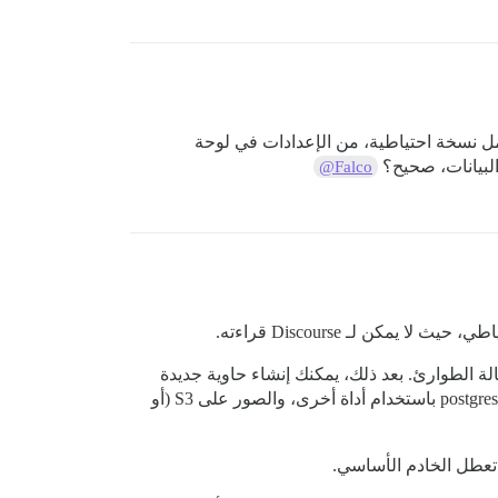
مل نسخة احتياطية، من الإعدادات في لوحة
@Falco
 الطوارئ. بعد ذلك، يمكنك إنشاء حاوية جديدة
واستعادتها من سطر الأوامر. ولكن إذا كانت لديك المهارات التقنية لعمل نسخة احتياطية/استعادة postgres باستخدام أداة أخرى، والصور على S3 (أو