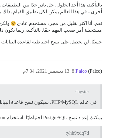
أخرى - في هذا العالم يمكن لكل تطبيق القيام بذلك ب
نعم، أنا أكثر بقليل من مجرد مستخدم عادي
مستحيلة أمر صعب الفهم حقًا. بالتأكيد، ربما يكون
حسنًا. لن نحصل على نسخ احتياطية لقاعدة البيانات
(Falco)
Falco
8
13 ديسمبر 2021، 7:34م
Jagster:
في عالم PHP/MySQL، سيكون نسخ قاعدة البيانات احتياطيًا باستخدام cron أمرًا سهلاً للغاية
يمكنك إعداد نسخ PostgreSQL احتياطيًا باستخدام cron أيضًا. لا يوجد شيء مختلف هنا.
yhh9xdq7d: