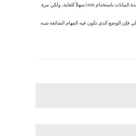
بالتأكيد، هذا أحد الحلول. حل نادر جدًا بين التطبيقات، مع ذلك. في عالم PHP/MySQL، سيكون عمل نسخة احتياطية من قاعدة البيانات باستخدام cron سهلاً للغاية، ولكن مرة
do و rails وما إلى ذلك، وبالنسبة لي فإن الوضع الذي تكون فيه المهام الشائعة شبه