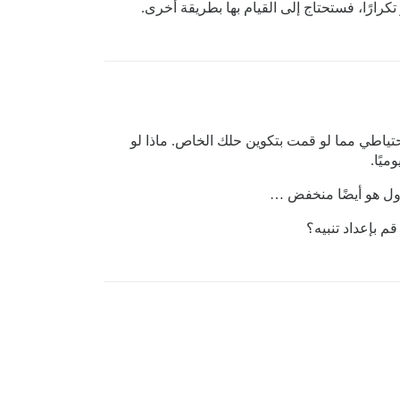
تياطي مما لو قمت بتكوين حلك الخاص. ماذا لو
يًا.
م بإعداد تنبيه؟