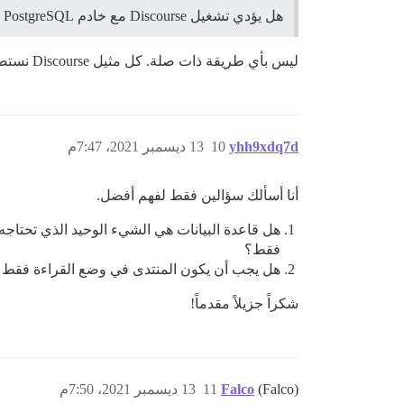
هل يؤدي تشغيل Discourse مع خادم PostgreSQL منفصل إلى تقليل السرعة بسبب وجوده على خادم مختلف؟
ليس بأي طريقة ذات صلة. كل مثيل Discourse نستضيفه، مثل هذا المثيل هنا، يستخدم قاعدة بيانات على خادم مخصص.
yhh9xdq7d
10
13 ديسمبر 2021، 7:47م
أنا أسألك سؤالين فقط لفهم أفضل.
هل قاعدة البيانات هي الشيء الوحيد الذي تحتاجه 
فقط؟
هل يجب أن يكون المنتدى في وضع القراءة فقط ع
شكراً جزيلاً مقدماً!
(Falco)
Falco
11
13 ديسمبر 2021، 7:50م