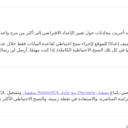
قد أجريت محادثات حول تغيير الإعداد الافتراضي إلى أكثر من مرة واحد
يف إعدادًا للموقع لإجراء نسخ احتياطي لقاعدة البيانات فقط خلال عد
ا في كل تلك النسخ الاحتياطية الكاملة). إذا كنت مهتمًا، أرسل لي رس
صي باتباع
تشغيل Discourse مع خادم PostgreSQL منفصل
زامنة المباشرة، والاستعادة في نقطة زمنية، والنسخ الاحتياطي الأكثر تكر