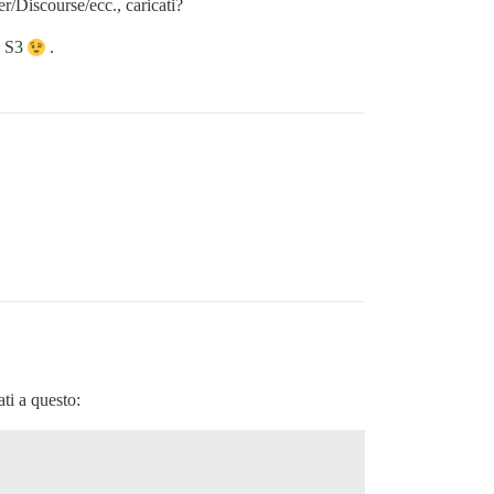
er/Discourse/ecc., caricati?
o S3
.
ti a questo: