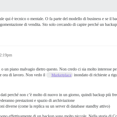
e qui è tecnico o mentale. O fa parte del modello di business e se il ba
 argomentazione di vendita. Sto solo cercando di capire perché un backup
12:19pm
a o un piano malvagio dietro questo. Non credo ci sia molto interesse pe
e ora di lavoro. Non vedo il
inondato di richieste a rig
Marketplace
 dati perché non c’è molto di nuovo in un giorno, quindi backup più fr
ederanno prestazioni e spazio di archiviazione
ni diverse (come la replica su un server di database standby attivo)
sogno
effettivamente di un backup sono molto piccole. Nella storia di C