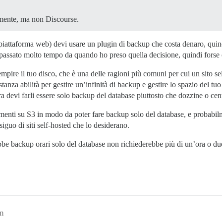
amente, ma non Discourse.
attaforma web) devi usare un plugin di backup che costa denaro, quindi 
assato molto tempo da quando ho preso quella decisione, quindi forse è
pire il tuo disco, che è una delle ragioni più comuni per cui un sito sel
tanza abilità per gestire un’infinità di backup e gestire lo spazio del tu
a devi farli essere solo backup del database piuttosto che dozzine o cent
menti su S3 in modo da poter fare backup solo del database, e probabil
iguo di siti self-hosted che lo desiderano.
ebbe backup orari solo del database non richiederebbe più di un’ora o du
pm