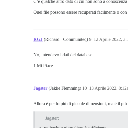
C’è qualche altro dato di cui non sono a conoscenz
Quei file possono essere recuperati facilmente o con
RGJ
(Richard - Communiteq)
9
12 Aprile 2022, 3
No, intendevo i dati del database.
1 Mi Piace
Jagster
(Jakke Flemming)
10
13 Aprile 2022, 8:1
Allora è per lo più di piccole dimensioni, ma è il p
Jagster:
un backup giornaliero è sufficiente