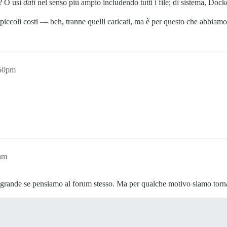
a? O usi
dati
nel senso più ampio includendo tutti i file; di sistema, Dock
 piccoli costi — beh, tranne quelli caricati, ma è per questo che abbiam
:50pm
2am
iù grande se pensiamo al forum stesso. Ma per qualche motivo siamo torna