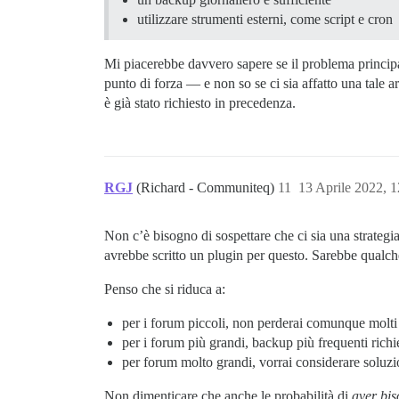
utilizzare strumenti esterni, come script e cron
Mi piacerebbe davvero sapere se il problema principal
punto di forza — e non so se ci sia affatto una tale
è già stato richiesto in precedenza.
RGJ
(Richard - Communiteq)
11
13 Aprile 2022, 
Non c’è bisogno di sospettare che ci sia una strategi
avrebbe scritto un plugin per questo. Sarebbe qualch
Penso che si riduca a:
per i forum piccoli, non perderai comunque molti
per i forum più grandi, backup più frequenti richi
per forum molto grandi, vorrai considerare soluzio
Non dimenticare che anche le probabilità di
aver bi