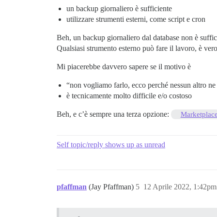
un backup giornaliero è sufficiente
utilizzare strumenti esterni, come script e cron
Beh, un backup giornaliero dal database non è suffic
Qualsiasi strumento esterno può fare il lavoro, è ve
Mi piacerebbe davvero sapere se il motivo è
“non vogliamo farlo, ecco perché nessun altro ne
è tecnicamente molto difficile e/o costoso
Beh, e c’è sempre una terza opzione:
Marketplac
Self topic/reply shows up as unread
pfaffman
(Jay Pfaffman)
5
12 Aprile 2022, 1:42pm