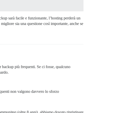
ckup sarà facile e funzionante, l’hosting perderà un
 migliore sia una questione così importante, anche se
r backup più frequenti. Se ci fosse, qualcuno
uardo.
equenti non valgono davvero lo sforzo
ommuniteq (oltre 8 anni), abbiamo dovuto ripristinare