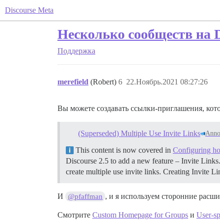
Discourse Meta
Несколько сообществ на D
Поддержка
merefield
(Robert)
6
22.Ноябрь.2021 08:27:26
Вы можете создавать ссылки-приглашения, кото
(Superseded) Multiple Use Invite Links
Anno
This content is now covered in
Configuring ho
Discourse 2.5 to add a new feature – Invite Links
create multiple use invite links.
Creating Invite Li
И
, и я используем сторонние расш
@pfaffman
Смотрите
Custom Homepage for Groups
и
User-sp