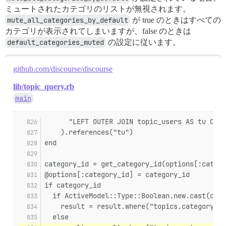
ミュートされたカテゴリのリストが無視されます。
mute_all_categories_by_default
が true のときはすべての
カテゴリが表示されてしまいますが、false のときは
default_categories_muted
の設定に従います。
github.com/discourse/discourse
lib/topic_query.rb
main
      "LEFT OUTER JOIN topic_users AS tu ON (
    ).references("tu")
end
category_id = get_category_id(options[:catego
@options[:category_id] = category_id
if category_id
  if ActiveModel::Type::Boolean.new.cast(opti
    result = result.where("topics.category_id
  else