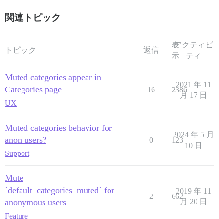
関連トピック
表
アクティビ
トピック
返信
示
ティ
Muted categories appear in
2021 年 11
Categories page
16
2386
月 17 日
UX
Muted categories behavior for
2024 年 5 月
anon users?
0
123
10 日
Support
Mute
`default_categories_muted` for
2019 年 11
2
662
anonymous users
月 20 日
Feature