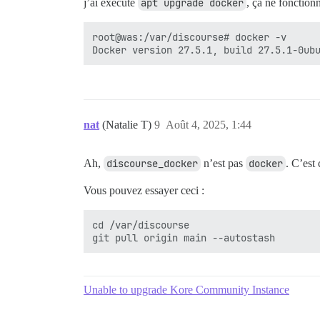
j’ai exécuté
apt upgrade docker
, ça ne fonction
root@was:/var/discourse# docker -v

nat
(Natalie T)
9
Août 4, 2025, 1:44
Ah,
discourse_docker
n’est pas
docker
. C’est
Vous pouvez essayer ceci :
cd /var/discourse

Unable to upgrade Kore Community Instance