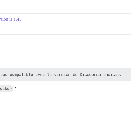
ion is 1.43
ocker
?