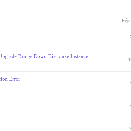
Répo
Upgrade Brings Down Discourse Instance
1
ion Error