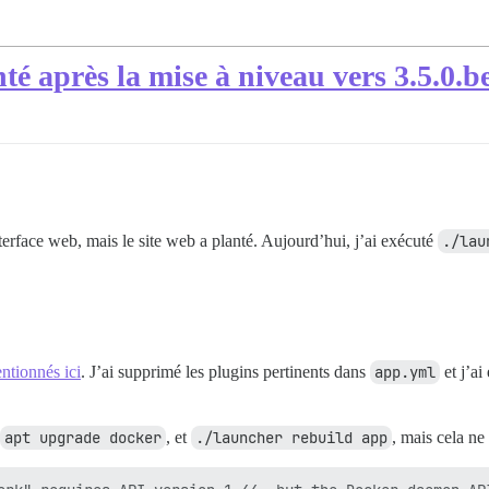
é après la mise à niveau vers 3.5.0.b
terface web, mais le site web a planté. Aujourd’hui, j’ai exécuté
./lau
ntionnés ici
. J’ai supprimé les plugins pertinents dans
app.yml
et j’ai
apt upgrade docker
, et
./launcher rebuild app
, mais cela ne