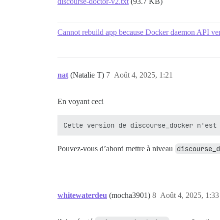
discourse-doctor-v2.txt
(93.7 KB)
Cannot rebuild app because Docker daemon API vers
nat
(Natalie T)
7
Août 4, 2025, 1:21
En voyant ceci
Pouvez-vous d’abord mettre à niveau
discourse_d
whitewaterdeu
(mocha3901)
8
Août 4, 2025, 1:33