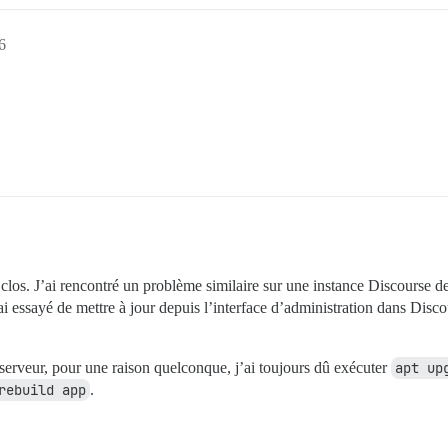
6
t clos. J’ai rencontré un problème similaire sur une instance Discourse d
 essayé de mettre à jour depuis l’interface d’administration dans Discour
 serveur, pour une raison quelconque, j’ai toujours dû exécuter
apt up
rebuild app
.