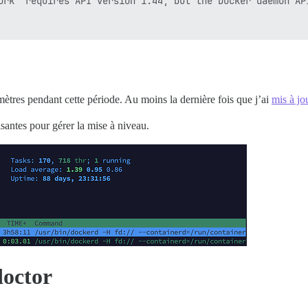
ork" requires API version 1.44, but the Docker daemon API
amètres pendant cette période. Au moins la dernière fois que j’ai
mis à jo
santes pour gérer la mise à niveau.
doctor