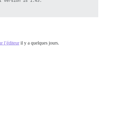
 version is 1.43.

ur l’éditeur
il y a quelques jours.