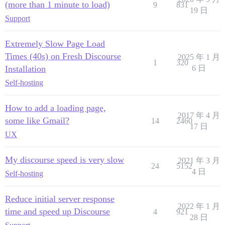
(more than 1 minute to load)
9
831
19 日
Support
Extremely Slow Page Load
Times (40s) on Fresh Discourse
2025 年 1 月
1
320
Installation
6 日
Self-hosting
How to add a loading page,
2017 年 4 月
some like Gmail?
14
2460
17 日
UX
My discourse speed is very slow
2021 年 3 月
24
5152
4 日
Self-hosting
Reduce initial server response
2022 年 1 月
time and speed up Discourse
4
921
28 日