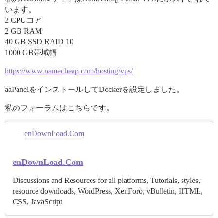
います。
2 CPUコア
2 GB RAM
40 GB SSD RAID 10
1000 GB帯域幅
https://www.namecheap.com/hosting/vps/
aaPanelをインストールしてDockerを設定しました。
私のフォーラムはこちらです。
enDownLoad.Com
enDownLoad.Com
Discussions and Resources for all platforms, Tutorials, styles,
resource downloads, WordPress, XenForo, vBulletin, HTML,
CSS, JavaScript