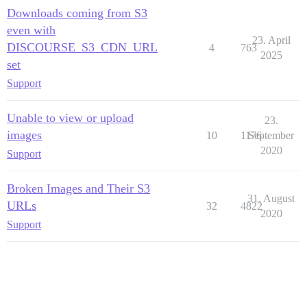
Downloads coming from S3
even with
23. April
DISCOURSE_S3_CDN_URL
4
763
2025
set
Support
Unable to view or upload
23.
images
10
1176
September
2020
Support
Broken Images and Their S3
31. August
URLs
32
4822
2020
Support