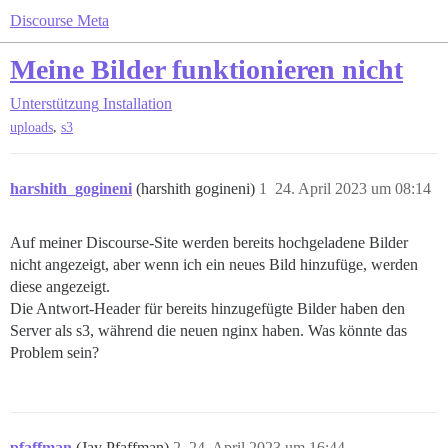
Discourse Meta
Meine Bilder funktionieren nicht
Unterstützung
Installation
,
uploads
s3
harshith_gogineni
(harshith gogineni)
1
24. April 2023 um 08:14
Auf meiner Discourse-Site werden bereits hochgeladene Bilder
nicht angezeigt, aber wenn ich ein neues Bild hinzufüge, werden
diese angezeigt.
Die Antwort-Header für bereits hinzugefügte Bilder haben den
Server als s3, während die neuen nginx haben. Was könnte das
Problem sein?
pfaffman
(Jay Pfaffman)
2
24. April 2023 um 16:44