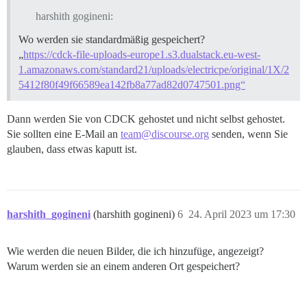
harshith gogineni:
Wo werden sie standardmäßig gespeichert?
„
https://cdck-file-uploads-europe1.s3.dualstack.eu-west-
1.amazonaws.com/standard21/uploads/electricpe/original/1X/2
5412f80f49f66589ea142fb8a77ad82d0747501.png“
Dann werden Sie von CDCK gehostet und nicht selbst gehostet.
Sie sollten eine E-Mail an
team@discourse.org
senden, wenn Sie
glauben, dass etwas kaputt ist.
harshith_gogineni
(harshith gogineni)
6
24. April 2023 um 17:30
Wie werden die neuen Bilder, die ich hinzufüge, angezeigt?
Warum werden sie an einem anderen Ort gespeichert?