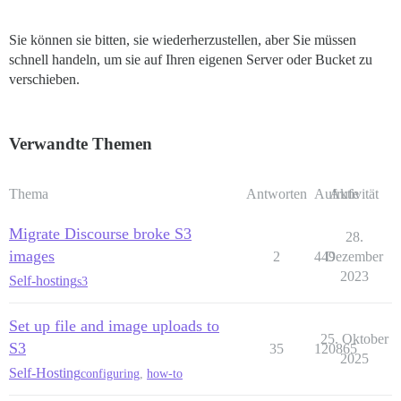
Sie können sie bitten, sie wiederherzustellen, aber Sie müssen
schnell handeln, um sie auf Ihren eigenen Server oder Bucket zu
verschieben.
Verwandte Themen
Thema
Antworten
Aufrufe
Aktivität
Migrate Discourse broke S3
28.
images
2
449
Dezember
2023
Self-hosting
s3
Set up file and image uploads to
25. Oktober
S3
35
120865
2025
Self-Hosting
configuring
,
how-to