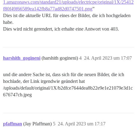
1.amazonaws.com/standard21/uploads/electricpe/original/1X/25412
f80f49f66589ea142fb8a77ad82d0747501.png
”
Dies ist die aktuelle URL für eines der Bilder, die ich hochgeladen
habe.
Dies wird nicht gerendert, ich erhalte eine Antwort von 403.
harshith_gogineni
(harshith gogineni)
4
24. April 2023 um 17:07
und die andere Sache ist, dass sich für die neuen Bilder, die ich
hochlade, der Link irgendwie geändert hat
/uploads/default/original/1X/b2dfce7644dea8b22e9e1e21079e3d1c
676747cb.jpeg
pfaffman
(Jay Pfaffman)
5
24. April 2023 um 17:17