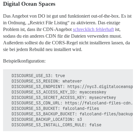
Digital Ocean Spaces
Das Angebot von DO ist gut und funktioniert out-of-the-box. Es ist
in Ordnung, „Restrict File Listing“ zu aktivieren. Das einzige
Problem ist, dass ihr CDN-Angebot
schrecklich fehlerhaft
ist,
sodass du ein anderes CDN für die Dateien verwenden musst.
Außerdem solltest du die CORS-Regel nicht installieren lassen, da
sie bei jedem Rebuild neu installiert wird.
Beispielkonfiguration:
  DISCOURSE_USE_S3: true

  DISCOURSE_S3_REGION: whatever

  DISCOURSE_S3_ENDPOINT: https://nyc3.digitaloceanspac
  DISCOURSE_S3_ACCESS_KEY_ID: myaccesskey

  DISCOURSE_S3_SECRET_ACCESS_KEY: mysecretkey

  DISCOURSE_S3_CDN_URL: https://falcoland-files-cdn.fa
  DISCOURSE_S3_BUCKET: falcoland-files

  DISCOURSE_S3_BACKUP_BUCKET: falcoland-files/backups

  DISCOURSE_BACKUP_LOCATION: s3
