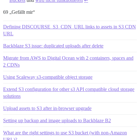
Buckets
und
wird nicht funktionieren
↩︎
69 „Gefällt mir“
Defining DISCOURSE_S3_CDN_URL links to assets in S3 CDN
URL
Backblaze S3 issue: duplicated uploads after delete
Migrate from AWS to Digital Ocean with 2 containers, spaces and
2 CDNs
Using Scaleway s3-compatible object storage
Extend S3 configuration for other s3 API compatible cloud storage
solutions
Upload assets to S3 after in-browser upgrade
Setting up backup and image uploads to Backblaze B2
What are the right settings to use S3 bucket (with non-Amazon
URL)?