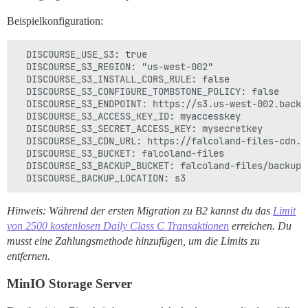
Beispielkonfiguration:
  DISCOURSE_USE_S3: true

  DISCOURSE_S3_REGION: "us-west-002"

  DISCOURSE_S3_INSTALL_CORS_RULE: false

  DISCOURSE_S3_CONFIGURE_TOMBSTONE_POLICY: false

  DISCOURSE_S3_ENDPOINT: https://s3.us-west-002.backbl
  DISCOURSE_S3_ACCESS_KEY_ID: myaccesskey

  DISCOURSE_S3_SECRET_ACCESS_KEY: mysecretkey

  DISCOURSE_S3_CDN_URL: https://falcoland-files-cdn.fa
  DISCOURSE_S3_BUCKET: falcoland-files

  DISCOURSE_S3_BACKUP_BUCKET: falcoland-files/backup

Hinweis: Während der ersten Migration zu B2 kannst du das
Limit
von 2500 kostenlosen Daily Class C Transaktionen
erreichen. Du
musst eine Zahlungsmethode hinzufügen, um die Limits zu
entfernen.
MinIO Storage Server