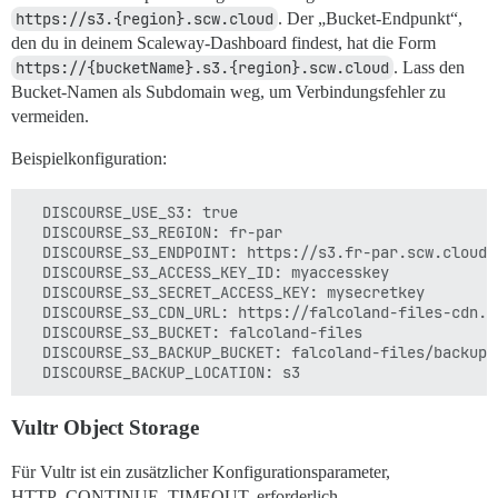
https://s3.{region}.scw.cloud
. Der „Bucket-Endpunkt“,
den du in deinem Scaleway-Dashboard findest, hat die Form
https://{bucketName}.s3.{region}.scw.cloud
. Lass den
Bucket-Namen als Subdomain weg, um Verbindungsfehler zu
vermeiden.
Beispielkonfiguration:
  DISCOURSE_USE_S3: true

  DISCOURSE_S3_REGION: fr-par

  DISCOURSE_S3_ENDPOINT: https://s3.fr-par.scw.cloud

  DISCOURSE_S3_ACCESS_KEY_ID: myaccesskey

  DISCOURSE_S3_SECRET_ACCESS_KEY: mysecretkey

  DISCOURSE_S3_CDN_URL: https://falcoland-files-cdn.fa
  DISCOURSE_S3_BUCKET: falcoland-files

  DISCOURSE_S3_BACKUP_BUCKET: falcoland-files/backups

Vultr Object Storage
Für Vultr ist ein zusätzlicher Konfigurationsparameter,
HTTP_CONTINUE_TIMEOUT, erforderlich.