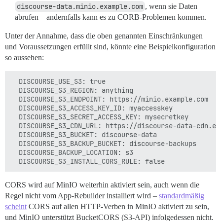
discourse-data.minio.example.com
, wenn sie Daten
abrufen – andernfalls kann es zu CORB-Problemen kommen.
Unter der Annahme, dass die oben genannten Einschränkungen
und Voraussetzungen erfüllt sind, könnte eine Beispielkonfiguration
so aussehen:
  DISCOURSE_USE_S3: true

  DISCOURSE_S3_REGION: anything

  DISCOURSE_S3_ENDPOINT: https://minio.example.com

  DISCOURSE_S3_ACCESS_KEY_ID: myaccesskey

  DISCOURSE_S3_SECRET_ACCESS_KEY: mysecretkey

  DISCOURSE_S3_CDN_URL: https://discourse-data-cdn.exa
  DISCOURSE_S3_BUCKET: discourse-data

  DISCOURSE_S3_BACKUP_BUCKET: discourse-backups

  DISCOURSE_BACKUP_LOCATION: s3

CORS wird auf MinIO weiterhin aktiviert sein, auch wenn die
Regel nicht vom App-Rebuilder installiert wird –
standardmäßig
scheint
CORS auf allen HTTP-Verben in MinIO aktiviert zu sein,
und MinIO unterstützt BucketCORS (S3-API) infolgedessen nicht.