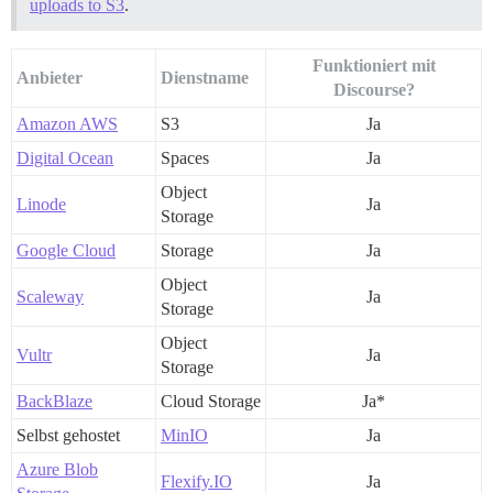
uploads to S3
.
Funktioniert mit
Anbieter
Dienstname
Discourse?
Amazon AWS
S3
Ja
Digital Ocean
Spaces
Ja
Object
Linode
Ja
Storage
Google Cloud
Storage
Ja
Object
Scaleway
Ja
Storage
Object
Vultr
Ja
Storage
BackBlaze
Cloud Storage
Ja*
Selbst gehostet
MinIO
Ja
Azure Blob
Flexify.IO
Ja