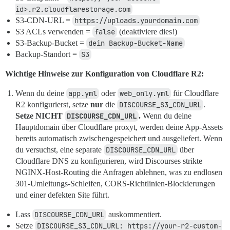
id>.r2.cloudflarestorage.com
S3-CDN-URL =
https://uploads.yourdomain.com
S3 ACLs verwenden =
false
(deaktiviere dies!)
S3-Backup-Bucket =
dein Backup-Bucket-Name
Backup-Standort =
S3
Wichtige Hinweise zur Konfiguration von Cloudflare R2:
Wenn du deine
app.yml
oder
web_only.yml
für Cloudflare
R2 konfigurierst, setze
nur
die
DISCOURSE_S3_CDN_URL
.
Setze NICHT
DISCOURSE_CDN_URL
.
Wenn du deine
Hauptdomain über Cloudflare proxyt, werden deine App-Assets
bereits automatisch zwischengespeichert und ausgeliefert. Wenn
du versuchst, eine separate
DISCOURSE_CDN_URL
über
Cloudflare DNS zu konfigurieren, wird Discourses strikte
NGINX-Host-Routing die Anfragen ablehnen, was zu endlosen
301-Umleitungs-Schleifen, CORS-Richtlinien-Blockierungen
und einer defekten Site führt.
Lass
DISCOURSE_CDN_URL
auskommentiert.
Setze
DISCOURSE_S3_CDN_URL: https://your-r2-custom-