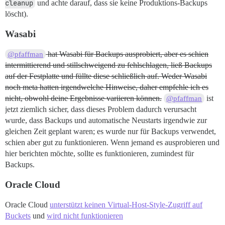
cleanup
und achte darauf, dass sie keine Produktions-Backups
löscht).
Wasabi
hat Wasabi für Backups ausprobiert, aber es schien
@pfaffman
intermittierend und stillschweigend zu fehlschlagen, ließ Backups
auf der Festplatte und füllte diese schließlich auf. Weder Wasabi
noch meta hatten irgendwelche Hinweise, daher empfehle ich es
nicht, obwohl deine Ergebnisse variieren können.
ist
@pfaffman
jetzt ziemlich sicher, dass dieses Problem dadurch verursacht
wurde, dass Backups und automatische Neustarts irgendwie zur
gleichen Zeit geplant waren; es wurde nur für Backups verwendet,
schien aber gut zu funktionieren. Wenn jemand es ausprobieren und
hier berichten möchte, sollte es funktionieren, zumindest für
Backups.
Oracle Cloud
Oracle Cloud
unterstützt keinen Virtual-Host-Style-Zugriff auf
Buckets
und
wird nicht funktionieren