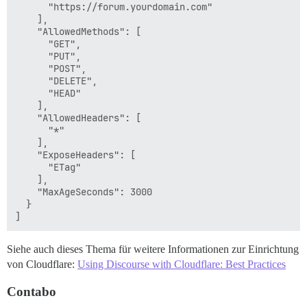
      "https://forum.yourdomain.com"

    ],

    "AllowedMethods": [

      "GET",

      "PUT",

      "POST",

      "DELETE",

      "HEAD"

    ],

    "AllowedHeaders": [

      "*"

    ],

    "ExposeHeaders": [

      "ETag"

    ],

    "MaxAgeSeconds": 3000

  }

Siehe auch dieses Thema für weitere Informationen zur Einrichtung
von Cloudflare:
Using Discourse with Cloudflare: Best Practices
Contabo