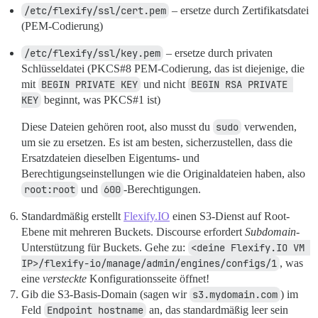
/etc/flexify/ssl/cert.pem
– ersetze durch Zertifikatsdatei
(PEM-Codierung)
/etc/flexify/ssl/key.pem
– ersetze durch privaten
Schlüsseldatei (PKCS#8 PEM-Codierung, das ist diejenige, die
mit
BEGIN PRIVATE KEY
und nicht
BEGIN RSA PRIVATE 
KEY
beginnt, was PKCS#1 ist)
Diese Dateien gehören root, also musst du
sudo
verwenden,
um sie zu ersetzen. Es ist am besten, sicherzustellen, dass die
Ersatzdateien dieselben Eigentums- und
Berechtigungseinstellungen wie die Originaldateien haben, also
root:root
und
600
-Berechtigungen.
Standardmäßig erstellt
Flexify.IO
einen S3-Dienst auf Root-
Ebene mit mehreren Buckets. Discourse erfordert
Subdomain
-
Unterstützung für Buckets. Gehe zu:
<deine Flexify.IO VM 
IP>/flexify-io/manage/admin/engines/configs/1
, was
eine
versteckte
Konfigurationsseite öffnet!
Gib die S3-Basis-Domain (sagen wir
s3.mydomain.com
) im
Feld
Endpoint hostname
an, das standardmäßig leer sein