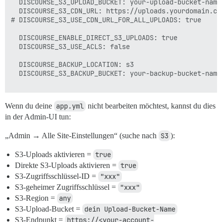
  DISCOURSE_S3_UPLOAD_BUCKET: your-upload-bucket-name

  DISCOURSE_S3_CDN_URL: https://uploads.yourdomain.com
# DISCOURSE_S3_USE_CDN_URL_FOR_ALL_UPLOADS: true

  DISCOURSE_ENABLE_DIRECT_S3_UPLOADS: true

  DISCOURSE_S3_USE_ACLS: false

  DISCOURSE_BACKUP_LOCATION: s3

  DISCOURSE_S3_BACKUP_BUCKET: your-backup-bucket-name

Wenn du deine
app.yml
nicht bearbeiten möchtest, kannst du dies
in der Admin-UI tun:
„Admin → Alle Site-Einstellungen“ (suche nach
S3
):
S3-Uploads aktivieren =
true
Direkte S3-Uploads aktivieren =
true
S3-Zugriffsschlüssel-ID =
"xxx"
S3-geheimer Zugriffsschlüssel =
"xxx"
S3-Region =
any
S3-Upload-Bucket =
dein Upload-Bucket-Name
S3-Endpunkt =
https://<your-account-