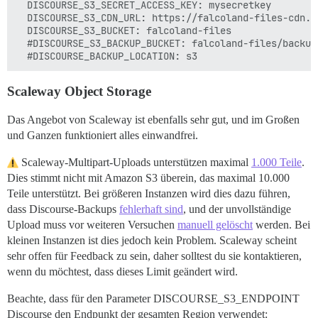
  DISCOURSE_S3_SECRET_ACCESS_KEY: mysecretkey

  DISCOURSE_S3_CDN_URL: https://falcoland-files-cdn.fa
  DISCOURSE_S3_BUCKET: falcoland-files

  #DISCOURSE_S3_BACKUP_BUCKET: falcoland-files/backup

Scaleway Object Storage
Das Angebot von Scaleway ist ebenfalls sehr gut, und im Großen
und Ganzen funktioniert alles einwandfrei.
Scaleway-Multipart-Uploads unterstützen maximal
1.000 Teile
.
Dies stimmt nicht mit Amazon S3 überein, das maximal 10.000
Teile unterstützt. Bei größeren Instanzen wird dies dazu führen,
dass Discourse-Backups
fehlerhaft sind
, und der unvollständige
Upload muss vor weiteren Versuchen
manuell gelöscht
werden. Bei
kleinen Instanzen ist dies jedoch kein Problem. Scaleway scheint
sehr offen für Feedback zu sein, daher solltest du sie kontaktieren,
wenn du möchtest, dass dieses Limit geändert wird.
Beachte, dass für den Parameter DISCOURSE_S3_ENDPOINT
Discourse den Endpunkt der gesamten Region verwendet: