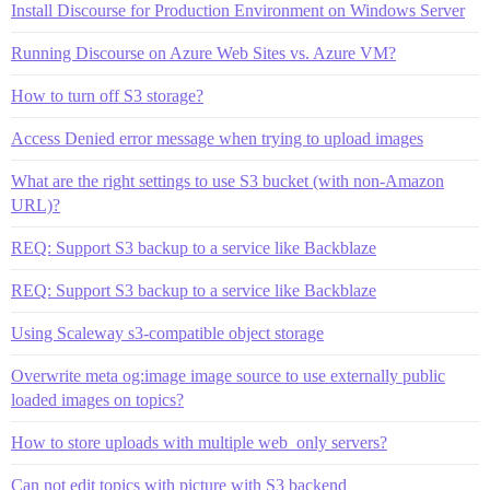
Install Discourse for Production Environment on Windows Server
Running Discourse on Azure Web Sites vs. Azure VM?
How to turn off S3 storage?
Access Denied error message when trying to upload images
What are the right settings to use S3 bucket (with non-Amazon
URL)?
REQ: Support S3 backup to a service like Backblaze
REQ: Support S3 backup to a service like Backblaze
Using Scaleway s3-compatible object storage
Overwrite meta og:image image source to use externally public
loaded images on topics?
How to store uploads with multiple web_only servers?
Can not edit topics with picture with S3 backend