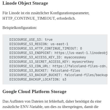
Linode Object Storage
Für Linode ist ein zusätzlicher Konfigurationsparameter,
HTTP_CONTINUE_TIMEOUT, erforderlich.
Beispielkonfiguration:
  DISCOURSE_USE_S3: true

  DISCOURSE_S3_REGION: us-east-1

  DISCOURSE_S3_HTTP_CONTINUE_TIMEOUT: 0

  DISCOURSE_S3_ENDPOINT: https://us-east-1.linodeobjec
  DISCOURSE_S3_ACCESS_KEY_ID: myaccesskey

  DISCOURSE_S3_SECRET_ACCESS_KEY: mysecretkey

  DISCOURSE_S3_CDN_URL: https://falcoland-files-cdn.fa
  DISCOURSE_S3_BUCKET: falcoland-files

  DISCOURSE_S3_BACKUP_BUCKET: falcoland-files/backup

Google Cloud Platform Storage
Das Auflisten von Dateien ist fehlerhaft, daher benötigst du eine
zusätzliche ENV-Variable, um dies zu überspringen, damit die