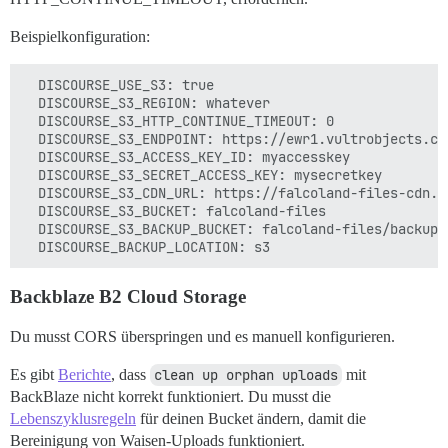
Beispielkonfiguration:
  DISCOURSE_USE_S3: true

  DISCOURSE_S3_REGION: whatever

  DISCOURSE_S3_HTTP_CONTINUE_TIMEOUT: 0

  DISCOURSE_S3_ENDPOINT: https://ewr1.vultrobjects.com
  DISCOURSE_S3_ACCESS_KEY_ID: myaccesskey

  DISCOURSE_S3_SECRET_ACCESS_KEY: mysecretkey

  DISCOURSE_S3_CDN_URL: https://falcoland-files-cdn.fa
  DISCOURSE_S3_BUCKET: falcoland-files

  DISCOURSE_S3_BACKUP_BUCKET: falcoland-files/backup

Backblaze B2 Cloud Storage
Du musst CORS überspringen und es manuell konfigurieren.
Es gibt
Berichte
, dass
clean up orphan uploads
mit
BackBlaze nicht korrekt funktioniert. Du musst die
Lebenszyklusregeln
für deinen Bucket ändern, damit die
Bereinigung von Waisen-Uploads funktioniert.