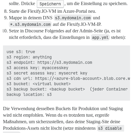
sollte. Drücke
Speichern
, um die Einstellung zu speichern.
Starte die Flexify.IO-VM im Azure-Portal neu.
Mappe in deinem DNS
s3.mydomain.com
und
*.s3.mydomain.com
auf die Flexify.IO-VM-IP.
Setze in Discourse Folgendes auf der Admin-Seite (ja, es ist
nicht erforderlich, dass die Einstellungen in
app.yml
stehen):
use s3: true

s3 region: anything

s3 endpoint: https://s3.mydomain.com

s3 access key: myaccesskey

s3 secret assess key: mysecret key

s3 cdn url: https://<azure-blob-account>.blob.core.wi
s3 bucket: <virtual bucket>

s3 backup bucket: <backup bucket>  (jeder Container w
Die Verwendung desselben Buckets für Produktion und Staging
wird nicht empfohlen. Wenn du es trotzdem tust, ergreife
Maßnahmen, um sicherzustellen, dass deine Staging-Site deine
Produktions-Assets nicht löscht (setze mindestens
s3 disable 