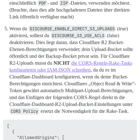
einschließlich
PDF
- und
ZIP
-Dateien, verwenden möchtest.
(Beachte, dass dies alle hochgeladenen Dateien über direkten
Link öffentlich verfügbar macht)
Wenn du
DISCOURSE_ENABLE_DIRECT_S3_UPLOADS
(true)
aktivierst, solltest du
DISCOURSE_S3_USE_ACLS
(false)
deaktivieren. Dies liegt daran, dass Cloudflare R2 Bucket-
Ebenen-Berechtigungen verwendet; dein Upload-Bucket sollte
öffentlich und der Backup-Bucket privat sein. Für Cloudflare
R2-Uploads musst du
NICHT
die CORS-Regeln-Rake-Tasks
konfigurieren oder IAM-JSON schreiben
, da du es im
Cloudflare-Dashboard konfigurierst, wenn du deine Bucket-
Berechtigungen einrichtest. Cloudflares „Object Read & Write“-
Token gewährt automatisch Multipart-Upload-Berechtigungen,
und das Einfügen der folgenden CORS-Regel direkt in die
Cloudflare-Dashboard-R2-Upload-Bucket-Einstellungen unter
CORS Policy
ersetzt die Notwendigkeit für die Rake-Task.
[

  {

    "AllowedOrigins": [
