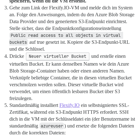
speichern, wenn du die VM erstellst.
Gehe zum Link der Flexify.IO-VM und melde dich im System
an. Folge den Anweisungen, indem du den Azure Blob Storage
Data Provider und den generierten S3-Endpunkt einrichtest.
Stelle sicher, dass die Endpunktkonfigurationseinstellung
Public read access to all objects in virtual 
buckets
auf true gesetzt ist. Kopiere die S3-Endpunkt-URL
und die Schlüssel.
Drücke
Neuer virtueller Bucket
und erstelle einen
virtuellen Bucket. Er kann denselben Namen wie dein Azure
Blob Storage-Container haben oder einen anderen Namen.
Verknüpfe beliebige Container, die in diesen virtuellen Bucket
verschmolzen werden sollen. Dieser virtuelle Bucket wird
verwendet, um einen öffentlich lesbaren Bucket über S3
freizulegen.
Standardmäßig installiert
Flexify.IO
ein selbstsigniertes SSL-
Zertifikat, während ein S3-Endpunkt HTTPS erfordert. SSH
dich in die VM mit der Schlüsseldatei ein (der Benutzername ist
standardmäßig
azureuser
) und ersetze die folgenden Dateien
durch die korrekten Dateien: