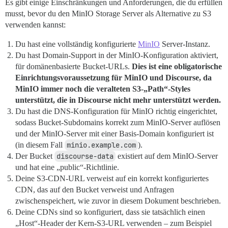
Es gibt einige Einschränkungen und Anforderungen, die du erfüllen
musst, bevor du den MinIO Storage Server als Alternative zu S3
verwenden kannst:
Du hast eine vollständig konfigurierte
MinIO
Server-Instanz.
Du hast Domain-Support in der MinIO-Konfiguration aktiviert,
für domänenbasierte Bucket-URLs.
Dies ist eine obligatorische
Einrichtungsvoraussetzung für MinIO und Discourse, da
MinIO immer noch die veralteten S3-„Path“-Styles
unterstützt, die in Discourse nicht mehr unterstützt werden.
Du hast die DNS-Konfiguration für MinIO richtig eingerichtet,
sodass Bucket-Subdomains korrekt zum MinIO-Server auflösen
und der MinIO-Server mit einer Basis-Domain konfiguriert ist
(in diesem Fall
minio.example.com
).
Der Bucket
discourse-data
existiert auf dem MinIO-Server
und hat eine „public“-Richtlinie.
Deine S3-CDN-URL verweist auf ein korrekt konfiguriertes
CDN, das auf den Bucket verweist und Anfragen
zwischenspeichert, wie zuvor in diesem Dokument beschrieben.
Deine CDNs sind so konfiguriert, dass sie tatsächlich einen
„Host“-Header der Kern-S3-URL verwenden – zum Beispiel