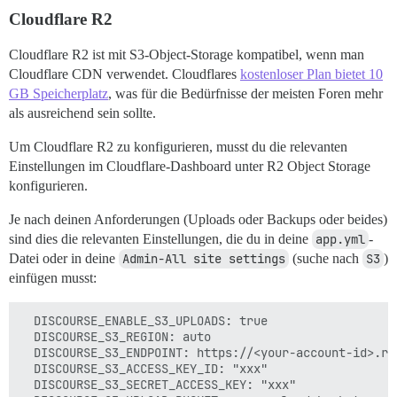
Cloudflare R2
Cloudflare R2 ist mit S3-Object-Storage kompatibel, wenn man
Cloudflare CDN verwendet. Cloudflares
kostenloser Plan bietet 10
GB Speicherplatz
, was für die Bedürfnisse der meisten Foren mehr
als ausreichend sein sollte.
Um Cloudflare R2 zu konfigurieren, musst du die relevanten
Einstellungen im Cloudflare-Dashboard unter R2 Object Storage
konfigurieren.
Je nach deinen Anforderungen (Uploads oder Backups oder beides)
sind dies die relevanten Einstellungen, die du in deine
app.yml
-
Datei oder in deine
Admin-All site settings
(suche nach
S3
)
einfügen musst:
  DISCOURSE_ENABLE_S3_UPLOADS: true

  DISCOURSE_S3_REGION: auto

  DISCOURSE_S3_ENDPOINT: https://<your-account-id>.r2
  DISCOURSE_S3_ACCESS_KEY_ID: "xxx"

  DISCOURSE_S3_SECRET_ACCESS_KEY: "xxx"
