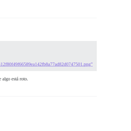
X/25412f80f49f66589ea142fb8a77ad82d0747501.png”
 algo está roto.