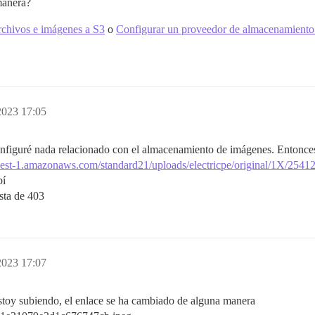
manera?
rchivos e imágenes a S3
o
Configurar un proveedor de almacenamiento 
2023 17:05
 configuré nada relacionado con el almacenamiento de imágenes. Entonc
eu-west-1.amazonaws.com/standard21/uploads/electricpe/original/1X/
bí
sta de 403
2023 17:07
estoy subiendo, el enlace se ha cambiado de alguna manera