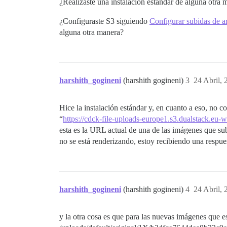
¿Realizaste una instalación estándar de alguna otra 
¿Configuraste S3 siguiendo
Configurar subidas de a
alguna otra manera?
harshith_gogineni
(harshith gogineni)
3
24 Abril, 
Hice la instalación estándar y, en cuanto a eso, no
“
https://cdck-file-uploads-europe1.s3.dualstack.
esta es la URL actual de una de las imágenes que su
no se está renderizando, estoy recibiendo una respue
harshith_gogineni
(harshith gogineni)
4
24 Abril, 
y la otra cosa es que para las nuevas imágenes que 