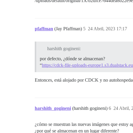
/uploads/default/original/1X/b2dfce7644dea8b22e
pfaffman
(Jay Pfaffman)
5
24 Abril, 2023 17:17
harshith gogineni:
por defecto, ¿dónde se almacenan?
“
https://cdck-file-uploads-europe1.s3.dualstac
Entonces, está alojado por CDCK y no autohospedad
harshith_gogineni
(harshith gogineni)
6
24 Abril, 
¿cómo se muestran las nuevas imágenes que estoy 
¿por qué se almacenan en un lugar diferente?