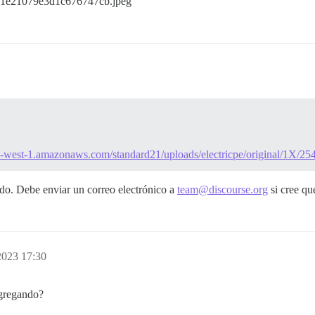
9e1e21079e3d1c676747cb.jpeg
k.eu-west-1.amazonaws.com/standard21/uploads/electricpe/original/1
o. Debe enviar un correo electrónico a
team@discourse.org
si cree que
2023 17:30
agregando?