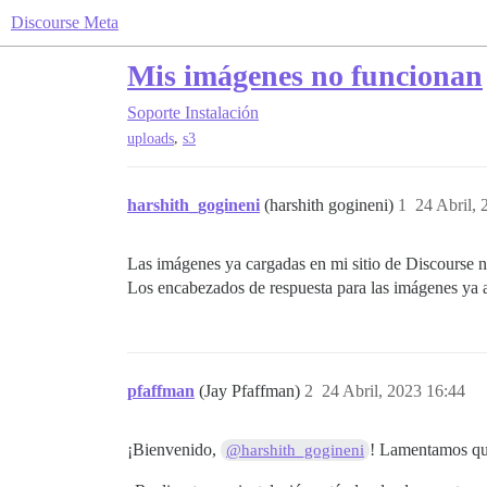
Discourse Meta
Mis imágenes no funcionan
Soporte
Instalación
,
uploads
s3
harshith_gogineni
(harshith gogineni)
1
24 Abril, 
Las imágenes ya cargadas en mi sitio de Discourse n
Los encabezados de respuesta para las imágenes ya a
pfaffman
(Jay Pfaffman)
2
24 Abril, 2023 16:44
¡Bienvenido,
! Lamentamos qu
@harshith_gogineni