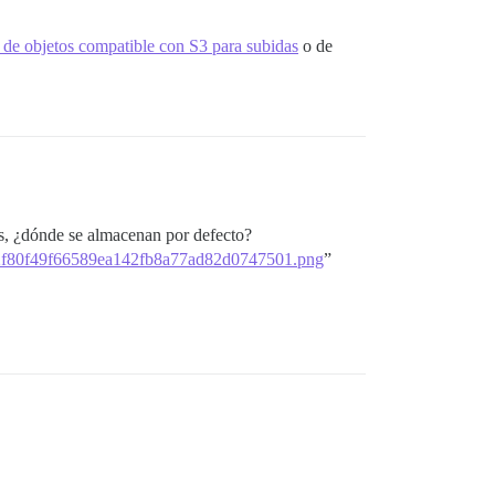
de objetos compatible con S3 para subidas
o de
es, ¿dónde se almacenan por defecto?
25412f80f49f66589ea142fb8a77ad82d0747501.png
”