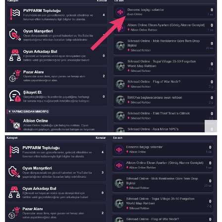
    padding-left: 5px;

    padding-right: 5px;

    padding-top: 2px;

    padding-bottom: 2px;

    background-color: #36364d;

}

body .category-list [data-category-id="31"],body .cat
    position: relative;

    margin-top: 50px;

}

body [data-category-id="31"]::before {

    content: "▼ PRIVATE SERVER MMORPG";

}
