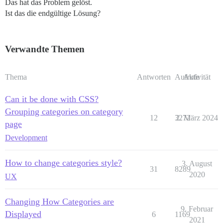
Das hat das Problem gelöst.
Ist das die endgültige Lösung?
Verwandte Themen
Thema
Antworten
Aufrufe
Aktivität
Can it be done with CSS?
Grouping categories on category
12
3272
2. März 2024
page
Development
How to change categories style?
3. August
31
8289
2020
UX
Changing How Categories are
9. Februar
Displayed
6
1169
2021