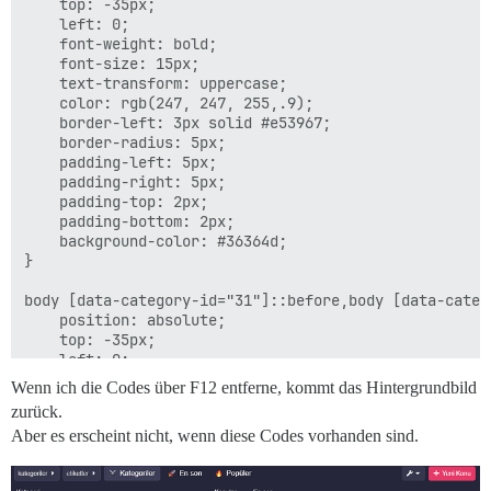
    top: -35px;

    left: 0;

    font-weight: bold;

    font-size: 15px;

    text-transform: uppercase;

    color: rgb(247, 247, 255,.9);

    border-left: 3px solid #e53967;

    border-radius: 5px;

    padding-left: 5px;

    padding-right: 5px;

    padding-top: 2px;

    padding-bottom: 2px;

    background-color: #36364d;

}

body [data-category-id="31"]::before,body [data-categ
    position: absolute;

    top: -35px;

    left: 0;

    font-weight: bold;

Wenn ich die Codes über F12 entferne, kommt das Hintergrundbild
    font-size: 15px;

zurück.
    text-transform: uppercase;

Aber es erscheint nicht, wenn diese Codes vorhanden sind.
    color: rgb(247, 247, 255,.9);

    border-left: 3px solid #e53967;

    border-radius: 5px;
