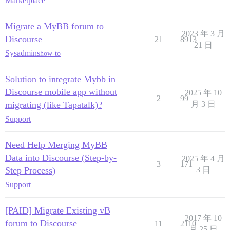
Marketplace
Migrate a MyBB forum to
2023 年 3 月
Discourse
21
8913
21 日
Sysadmins
how-to
Solution to integrate Mybb in
Discourse mobile app without
2025 年 10
2
99
migrating (like Tapatalk)?
月 3 日
Support
Need Help Merging MyBB
Data into Discourse (Step-by-
2025 年 4 月
3
171
Step Process)
3 日
Support
[PAID] Migrate Existing vB
2017 年 10
forum to Discourse
11
2110
月 25 日