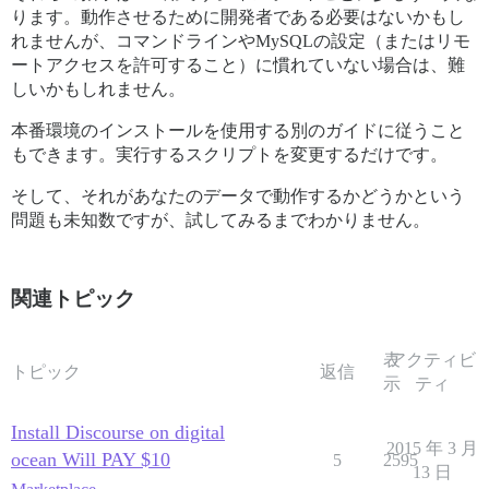
ります。動作させるために開発者である必要はないかもし
れませんが、コマンドラインやMySQLの設定（またはリモ
ートアクセスを許可すること）に慣れていない場合は、難
しいかもしれません。
本番環境のインストールを使用する別のガイドに従うこと
もできます。実行するスクリプトを変更するだけです。
そして、それがあなたのデータで動作するかどうかという
問題も未知数ですが、試してみるまでわかりません。
関連トピック
表
アクティビ
トピック
返信
示
ティ
Install Discourse on digital
2015 年 3 月
ocean Will PAY $10
5
2595
13 日