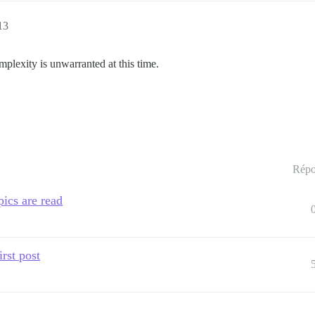
13
complexity is unwarranted at this time.
Répo
opics are read
rst post