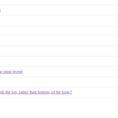
t
the most recent
 the top, rather than bottom, of the topic?