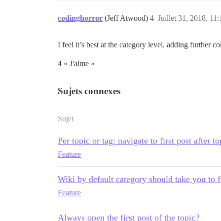
codinghorror
(Jeff Atwood)
4
Juillet 31, 2018, 11:
I feel it’s best at the category level, adding further 
4 « J'aime »
Sujets connexes
Sujet
Per topic or tag: navigate to first post after t
Feature
Wiki by default category should take you to fi
Feature
Always open the first post of the topic?