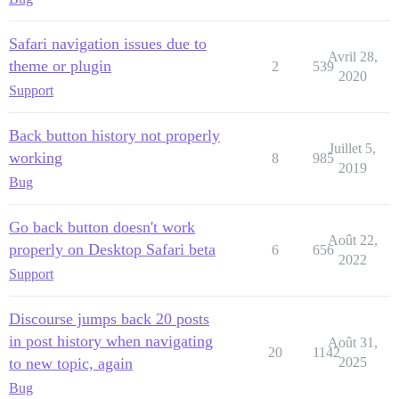
Safari navigation issues due to
Avril 28,
theme or plugin
2
539
2020
Support
Back button history not properly
Juillet 5,
working
8
985
2019
Bug
Go back button doesn't work
Août 22,
properly on Desktop Safari beta
6
656
2022
Support
Discourse jumps back 20 posts
in post history when navigating
Août 31,
20
1142
to new topic, again
2025
Bug