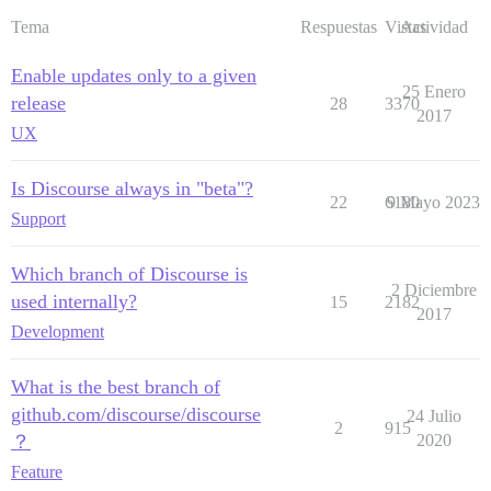
Tema
Respuestas
Vistas
Actividad
Enable updates only to a given
25 Enero
release
28
3370
2017
UX
Is Discourse always in "beta"?
22
6180
9 Mayo 2023
Support
Which branch of Discourse is
2 Diciembre
used internally?
15
2182
2017
Development
What is the best branch of
github.com/discourse/discourse
24 Julio
2
915
？
2020
Feature