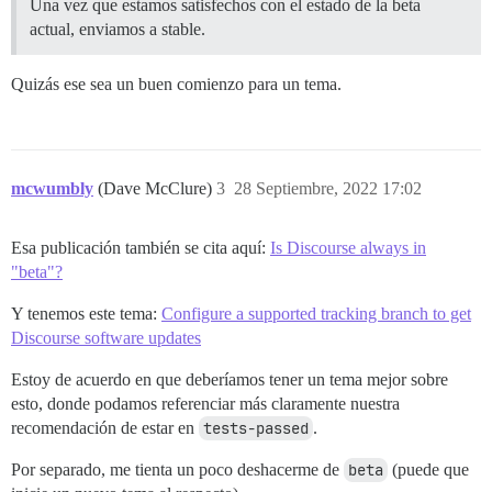
Una vez que estamos satisfechos con el estado de la beta
actual, enviamos a stable.
Quizás ese sea un buen comienzo para un tema.
mcwumbly
(Dave McClure)
3
28 Septiembre, 2022 17:02
Esa publicación también se cita aquí:
Is Discourse always in
"beta"?
Y tenemos este tema:
Configure a supported tracking branch to get
Discourse software updates
Estoy de acuerdo en que deberíamos tener un tema mejor sobre
esto, donde podamos referenciar más claramente nuestra
recomendación de estar en
tests-passed
.
Por separado, me tienta un poco deshacerme de
beta
(puede que