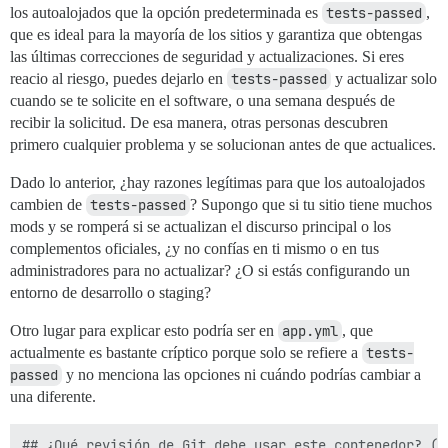
los autoalojados que la opción predeterminada es
tests-passed
,
que es ideal para la mayoría de los sitios y garantiza que obtengas
las últimas correcciones de seguridad y actualizaciones. Si eres
reacio al riesgo, puedes dejarlo en
tests-passed
y actualizar solo
cuando se te solicite en el software, o una semana después de
recibir la solicitud. De esa manera, otras personas descubren
primero cualquier problema y se solucionan antes de que actualices.
Dado lo anterior, ¿hay razones legítimas para que los autoalojados
cambien de
tests-passed
? Supongo que si tu sitio tiene muchos
mods y se romperá si se actualizan el discurso principal o los
complementos oficiales, ¿y no confías en ti mismo o en tus
administradores para no actualizar? ¿O si estás configurando un
entorno de desarrollo o staging?
Otro lugar para explicar esto podría ser en
app.yml
, que
actualmente es bastante críptico porque solo se refiere a
tests-
passed
y no menciona las opciones ni cuándo podrías cambiar a
una diferente.
## ¿Qué revisión de Git debe usar este contenedor? (p