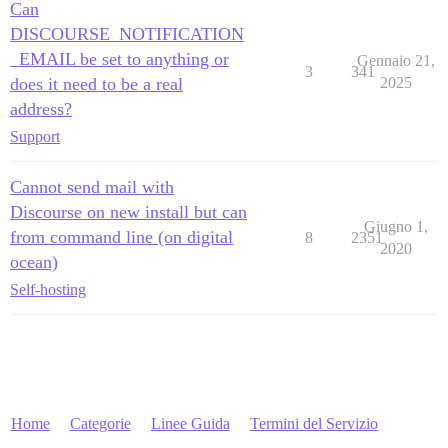
Can
DISCOURSE_NOTIFICATION
_EMAIL be set to anything or
Gennaio 21,
3
341
does it need to be a real
2025
address?
Support
Cannot send mail with
Discourse on new install but can
Giugno 1,
from command line (on digital
8
2351
2020
ocean)
Self-hosting
Home
Categorie
Linee Guida
Termini del Servizio