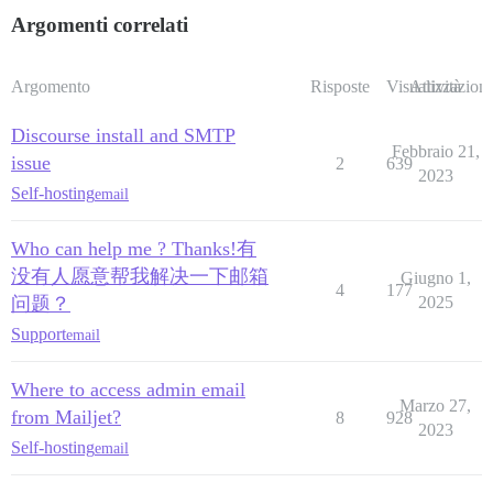
Argomenti correlati
Argomento
Risposte
Visualizzazioni
Attività
Discourse install and SMTP
Febbraio 21,
issue
2
639
2023
Self-hosting
email
Who can help me ? Thanks!有
没有人愿意帮我解决一下邮箱
Giugno 1,
4
177
问题？
2025
Support
email
Where to access admin email
Marzo 27,
from Mailjet?
8
928
2023
Self-hosting
email