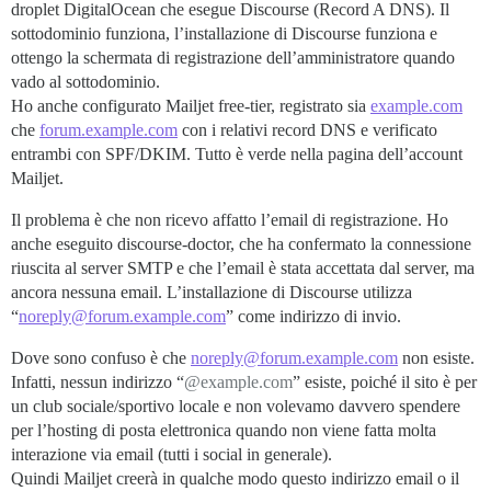
droplet DigitalOcean che esegue Discourse (Record A DNS). Il
sottodominio funziona, l’installazione di Discourse funziona e
ottengo la schermata di registrazione dell’amministratore quando
vado al sottodominio.
Ho anche configurato Mailjet free-tier, registrato sia
example.com
che
forum.example.com
con i relativi record DNS e verificato
entrambi con SPF/DKIM. Tutto è verde nella pagina dell’account
Mailjet.
Il problema è che non ricevo affatto l’email di registrazione. Ho
anche eseguito discourse-doctor, che ha confermato la connessione
riuscita al server SMTP e che l’email è stata accettata dal server, ma
ancora nessuna email. L’installazione di Discourse utilizza
“
noreply@forum.example.com
” come indirizzo di invio.
Dove sono confuso è che
noreply@forum.example.com
non esiste.
Infatti, nessun indirizzo “
@example.com
” esiste, poiché il sito è per
un club sociale/sportivo locale e non volevamo davvero spendere
per l’hosting di posta elettronica quando non viene fatta molta
interazione via email (tutti i social in generale).
Quindi Mailjet creerà in qualche modo questo indirizzo email o il