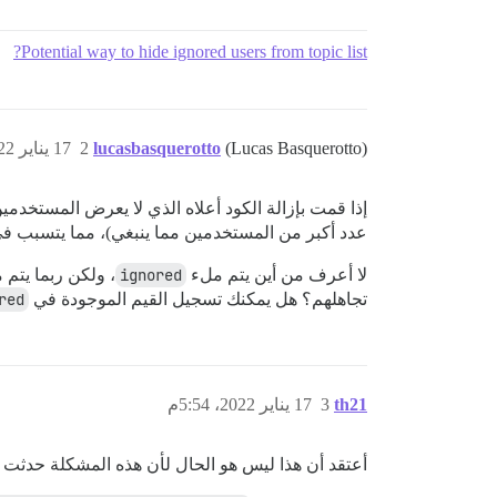
Potential way to hide ignored users from topic list?
(Lucas Basquerotto)
lucasbasquerotto
2
17 يناير 2022، 3:36م
إذا قمت بإزالة الكود أعلاه الذي لا يعرض المستخدمي
عدد أكبر من المستخدمين مما ينبغي)، مما يتسبب ف
لا أعرف من أين يتم ملء
ignored
، ولكن ربما يتم 
تجاهلهم؟ هل يمكنك تسجيل القيم الموجودة في
red
th21
3
17 يناير 2022، 5:54م
أعتقد أن هذا ليس هو الحال لأن هذه المشكلة حدثت 