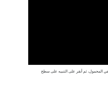
عرض الجوال على سطح المكتب الخاص بي وأنشئ ردًا جديدًا على ‘test new topic alert 3’ من هاتفي المحمول، ثم أنقر على التنبيه على سطح