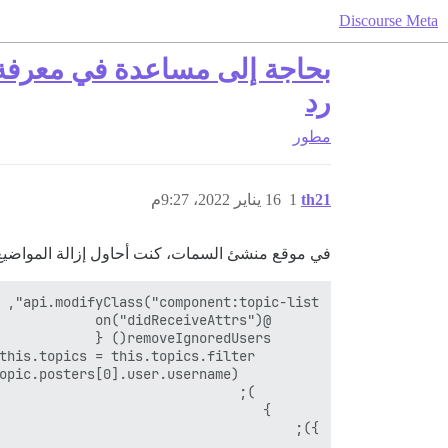
Discourse Meta
بحاجة إلى مساعدة في معرفة 
رد
مطور
th21
1
16 يناير 2022، 9:27م
في موقع منشئ السمات، كنت أحاول إزالة المواضيع 
});
