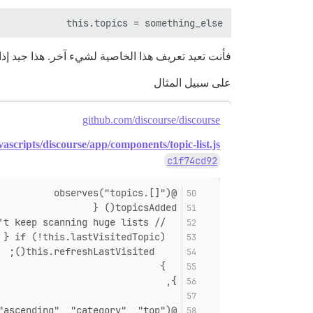
this.topics = something_else

فأنت تعيد تعريف هذا الخاصية لشيء آخر. هذا جيد إذ
على سبيل المثال
github.com/discourse/discourse
vascripts/discourse/app/components/topic-list.js
c1f74cd92
@observes("topics.[]")
topicsAdded() {
  // special case so we don't keep scanning huge lists
  if (!this.lastVisitedTopic) {
    this.refreshLastVisited();
  }
},
@observes("topics", "order", "ascending", "category", "top")