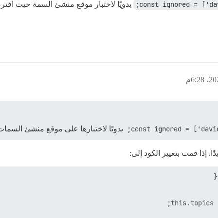
const ignored = ['da
يدويًا لاختبار موقع منشئ السمة حيث افتر
const ignored = ['davi
يدويًا لاختبارها على موقع منشئ السمات
ا. إذا قمت بتغيير الكود إلى: