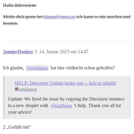
Hallo littleviolette
Melde dich gerne bei
bhanu@orng.co
, ich kann es mir ansehen und
beraten.
JammyDodger
3
14. Januar 2023 um 14:47
Ich glaube,
hat hier vielleicht schon geholfen?
@pfaffman
HELP: Discourse Update broke app -- fails to rebuild
Installation
Update: We fixed the issue by copying the Discourse instance
to a new droplet with
’s help. Thank you all for
@pfaffman
your advice!
2 „Gefällt mir“