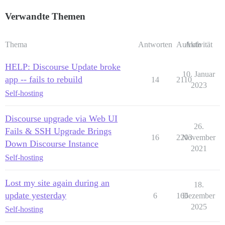
Verwandte Themen
Thema
Antworten
Aufrufe
Aktivität
HELP: Discourse Update broke
10. Januar
app -- fails to rebuild
14
2110
2023
Self-hosting
Discourse upgrade via Web UI
26.
Fails & SSH Upgrade Brings
16
2203
November
Down Discourse Instance
2021
Self-hosting
Lost my site again during an
18.
update yesterday
6
166
Dezember
2025
Self-hosting