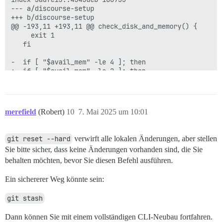
--- a/discourse-setup

+++ b/discourse-setup

@@ -193,11 +193,11 @@ check_disk_and_memory() {

     exit 1

   fi

-  if [ "$avail_mem" -le 4 ]; then

+  if [ "$avail_mem" -le 2 ]; then

     total_swap=`free -g --si | awk ' /Swap:/  {print 
     if [ "$total_swap" -lt 2 ]; then

-      echo "WARNING: Discourse requires at least 2GB
merefield
(Robert)
10
7. Mai 2025 um 10:01
+      echo "WARNING: Discourse requires at least 2GB
       echo "or less. This system does not appear to 
       echo

git reset --hard
verwirft alle lokalen Änderungen, aber stellen
       echo "Without sufficient swap space, your site
Sie bitte sicher, dass keine Änderungen vorhanden sind, die Sie
diff --git a/image/base/Dockerfile b/image/base/Docker
index 66de0df..3eab95a 100644

behalten möchten, bevor Sie diesen Befehl ausführen.
--- a/image/base/Dockerfile

+++ b/image/base/Dockerfile

Ein sichererer Weg könnte sein:
@@ -2,11 +2,7 @@

 # VERSION:  release

git stash
 ARG DEBIAN_RELEASE=bookworm

Dann können Sie mit einem vollständigen CLI-Neubau fortfahren.