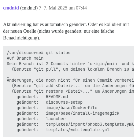
cmdntd
(cmdntd)
7
7. Mai 2025 um 07:44
Aktualisierung hat es automatisch geändert. Oder es kollidiert mit
der neuen Quelle (nichts wurde geändert, nur eine falsche
Benachrichtigung).
/var/discourse# git status

Auf Branch main

Dein Branch ist 2 Commits hinter 'origin/main' und ka
  (Benutze "git pull", um deinen lokalen Branch zu akt
Änderungen, die noch nicht für einen Commit vorbereite
  (Benutze "git add <Datei>..." um die Änderungen für
  (Benutze "git restore <Datei>..." um Änderungen im 
	geändert:   README.md

	geändert:   discourse-setup

	geändert:   image/base/Dockerfile

	geändert:   image/base/install-imagemagick

	geändert:   launcher

	geändert:   templates/import/phpbb3.template.yml

	geändert:   templates/web.template.yml
