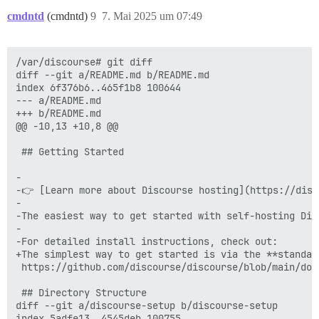
cmdntd
(cmdntd)
9
7. Mai 2025 um 07:49
/var/discourse# git diff

diff --git a/README.md b/README.md

index 6f376b6..465f1b8 100644

--- a/README.md

+++ b/README.md

@@ -10,13 +10,8 @@

 ## Getting Started

-

-👉 [Learn more about Discourse hosting](https://disc
-

-The easiest way to get started with self-hosting Dis
-

-For detailed install instructions, check out:

+The simplest way to get started is via the **standal
 https://github.com/discourse/discourse/blob/main/docs
 ## Directory Structure

diff --git a/discourse-setup b/discourse-setup

index 5adfe13..4545deb 100755
