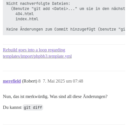
Nicht nachverfolgte Dateien:

  (Benutze "git add <Datei>..." um sie in den nächste
	404.html

	index.html

Rebuild goes into a loop regarding
templates/import/phpbb3.template.yml
merefield
(Robert)
8
7. Mai 2025 um 07:48
Nun, das ist merkwürdig. Was sind all diese Änderungen?
Du kannst
git diff