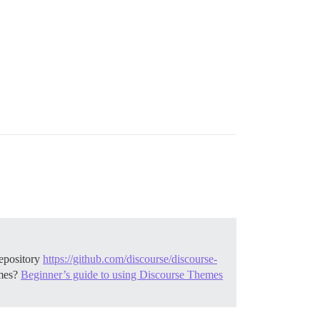
pository
https://github.com/discourse/discourse-
mes?
Beginner’s guide to using Discourse Themes