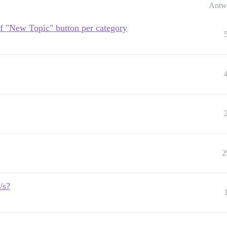
Antw
 of "New Topic" button per category
2
/s?