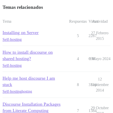
Temas relacionados
Tema
Respuestas
Vistas
Actividad
Installing on Server
27 Febrero
5
2287
2015
Self-hosting
How to install discourse on
shared hosting?
4
698
1 Mayo 2024
Self-hosting
Help me host discourse I am
12
stuck
8
3134
Septiembre
2014
Self-hosting
hosting
Discourse Installation Packages
29 Octubre
from Literate Computing
7
1384