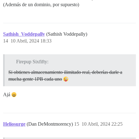
(Además de un dominio, por supuesto)
Sathish_Voddepally
(Sathish Voddepally)
14
10 Abril, 2024 18:33
Firepup Sixfifty:
Si obtienes almacenamiento ilimitado real, deberías darle a
mucha gente 1PB cada uno
Ajá
Heliosurge
(Dan DeMontmorency)
15
10 Abril, 2024 22:25