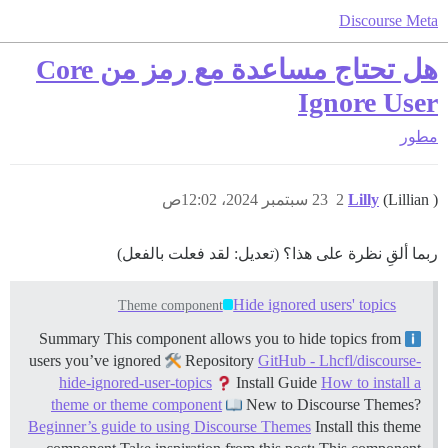
Discourse Meta
هل تحتاج مساعدة مع رمز من Core
Ignore User
مطور
(Lillian )
Lilly
2
23 سبتمبر 2024، 12:02ص
ربما ألقِ نظرة على هذا؟ (تعديل: لقد فعلت بالفعل)
Hide ignored users' topics
Theme component
Summary This component allows you to hide topics from
users you’ve ignored
Repository
GitHub - Lhcfl/discourse-
hide-ignored-user-topics
Install Guide
How to install a
theme or theme component
New to Discourse Themes?
Beginner’s guide to using Discourse Themes
Install this theme