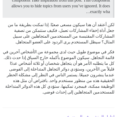
component Take inspiration from this post: This component
allows you to hide topics from users you’ve ignored. It does
exactly wha…
لكن أعتقد أن هذا سيكون مسعى صعبًا. إذا تمكنت بطريقة ما من
جعل أداة إخفاء المشاركات تعمل، فكيف ستتمكن من تصفية
المشاركات المقتبسة من المستخدمين المتجاهلين على سبيل
المثال؟ سيظل المستخدم يرى الردود على العضو المتجاهل.
فكر في موضوع طويل حيث لدى مجموعة من الأشخاص آخرين في
قائمة التجاهل. سيكون الموضوع بأكمله خارج السياق إذا حدث ذلك.
كل ما يتطلبه الأمر هو أن يتجاهل شخصان أو ثلاثة أشخاص عددًا
قليلاً من الآخرين، وستؤدي دوائر التجاهل المتداخلة إلى الفوضى
عندما ينشرون جميعًا. يستمر الناس في النظر إلى مشكلة الحظر
الحقيقية هذه من منظور مستخدم واحد. بافتراض أن مثل هذه
الوظيفة ممكنة، فبمجرد تمكينها، ستؤدي كل هذه الدوائر المتداخلة
للمستخدمين المتجاهلين إلى إحداث فوضى.
إظهار المنشور في الموضوع