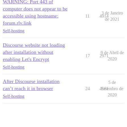
WARNING: Port 443 of
computer does not appear to be
3 de Janeiro
accessible using hostname:
11
4914
de 2021
forum.rlv.link
Self-hosting
Discourse website not loading
after installation without
9 de Abril de
17
2971
enabling Let's Encrypt
2020
Self-hosting
After Discourse installation
5 de
can’t reach it in browser
24
4161
Setembro de
2020
Self-hosting