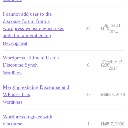
I cannot add user to the
discouse forum from a
Juillet 31,
wordpress website when user
24
1120
2024
added in a membership
Development
Wordpress Ultimate User +
Octobre 15,
Discourse Synch
8
1236
2017
WordPress
Merging existing Discourse and
WP user lists
37
3408
Mai 28, 2019
WordPress
Wordpress register with
discourse
1
1147
Juin 7, 2020