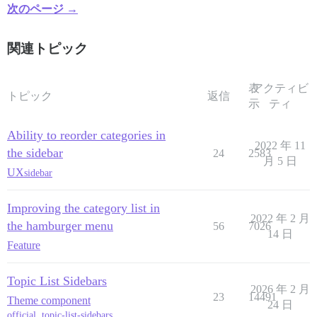
次のページ →
関連トピック
表
アクティビ
トピック
返信
示
ティ
Ability to reorder categories in
2022 年 11
the sidebar
24
2583
月 5 日
UX
sidebar
Improving the category list in
2022 年 2 月
the hamburger menu
56
7026
14 日
Feature
Topic List Sidebars
2026 年 2 月
23
14491
Theme component
24 日
official
,
topic-list-sidebars