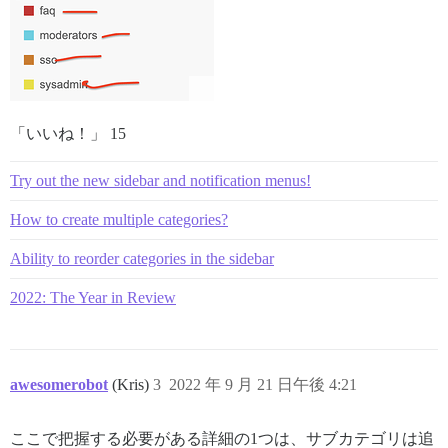
「いいね！」 15
Try out the new sidebar and notification menus!
How to create multiple categories?
Ability to reorder categories in the sidebar
2022: The Year in Review
awesomerobot
(Kris)
3
2022 年 9 月 21 日午後 4:21
ここで把握する必要がある詳細の1つは、サブカテゴリは追