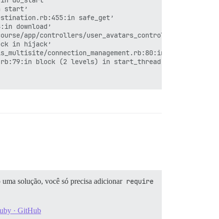
in do_start’

 start’

stination.rb:455:in safe_get’

:in download’

ourse/app/controllers/user_avatars_controller.rb:51:in b
ck in hijack’

s_multisite/connection_management.rb:80:in with_connecti
rb:79:in block (2 levels) in start_thread’

 uma solução, você só precisa adicionar
require 
ruby · GitHub