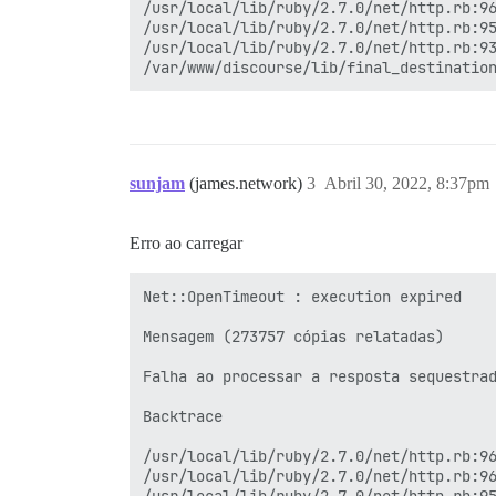
/usr/local/lib/ruby/2.7.0/net/http.rb:96
/usr/local/lib/ruby/2.7.0/net/http.rb:95
/usr/local/lib/ruby/2.7.0/net/http.rb:93
sunjam
(james.network)
3
Abril 30, 2022, 8:37pm
Erro ao carregar
Net::OpenTimeout : execution expired

Mensagem (273757 cópias relatadas)

Falha ao processar a resposta sequestrad
Backtrace

/usr/local/lib/ruby/2.7.0/net/http.rb:96
/usr/local/lib/ruby/2.7.0/net/http.rb:96