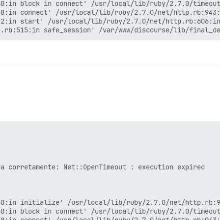
0:in block in connect' /usr/local/lib/ruby/2.7.0/timeout
8:in connect' /usr/local/lib/ruby/2.7.0/net/http.rb:943:
2:in start' /usr/local/lib/ruby/2.7.0/net/http.rb:606:in
a corretamente: Net::OpenTimeout : execution expired

0:in initialize' /usr/local/lib/ruby/2.7.0/net/http.rb:9
0:in block in connect' /usr/local/lib/ruby/2.7.0/timeout