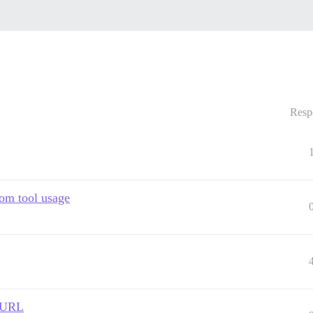
Resp
om tool usage
t URL