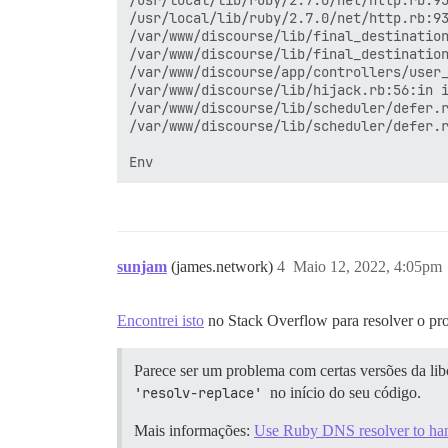
/usr/local/lib/ruby/2.7.0/net/http.rb:95
/usr/local/lib/ruby/2.7.0/net/http.rb:93
/var/www/discourse/lib/final_destination
/var/www/discourse/lib/final_destination
/var/www/discourse/app/controllers/user_
/var/www/discourse/lib/hijack.rb:56:in i
/var/www/discourse/lib/scheduler/defer.r
/var/www/discourse/lib/scheduler/defer.r
sunjam
(james.network)
4
Maio 12, 2022, 4:05pm
Encontrei isto
no Stack Overflow para resolver o p
Parece ser um problema com certas versões da li
'resolv-replace'
no início do seu código.
Mais informações:
Use Ruby DNS resolver to han