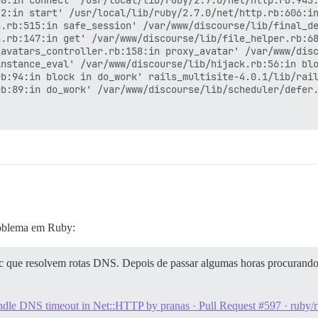
8:in connect' /usr/local/lib/ruby/2.7.0/net/http.rb:943:
2:in start' /usr/local/lib/ruby/2.7.0/net/http.rb:606:in
.rb:515:in safe_session' /var/www/discourse/lib/final_de
.rb:147:in get' /var/www/discourse/lib/file_helper.rb:68
avatars_controller.rb:158:in proxy_avatar' /var/www/disc
nstance_eval' /var/www/discourse/lib/hijack.rb:56:in blo
b:94:in block in do_work' rails_multisite-4.0.1/lib/rail
b:89:in do_work' /var/www/discourse/lib/scheduler/defer.
roblema em Ruby:
bc que resolvem rotas DNS. Depois de passar algumas horas procurando
dle DNS timeout in Net::HTTP by pranas · Pull Request #597 · ruby/