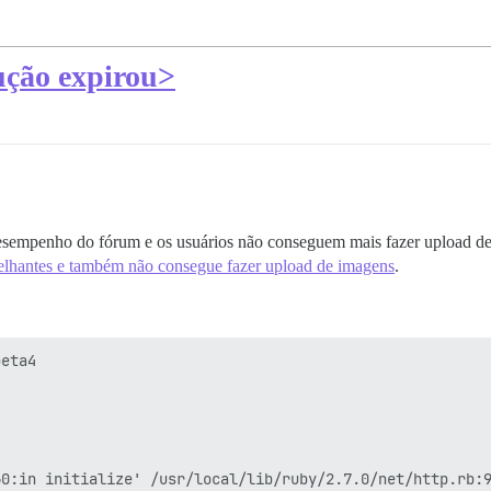
ução expirou>
esempenho do fórum e os usuários não conseguem mais fazer upload de 
melhantes e também não consegue fazer upload de imagens
.
eta4

0:in initialize' /usr/local/lib/ruby/2.7.0/net/http.rb:9