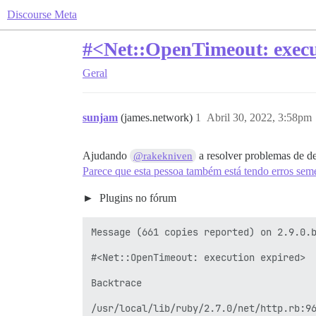
Discourse Meta
#<Net::OpenTimeout: exec
Geral
sunjam
(james.network)
1
Abril 30, 2022, 3:58pm
Ajudando
a resolver problemas de d
@rakekniven
Parece que esta pessoa também está tendo erros se
Plugins no fórum
Message (661 copies reported) on 2.9.0.b
#<Net::OpenTimeout: execution expired>

Backtrace

/usr/local/lib/ruby/2.7.0/net/http.rb:96