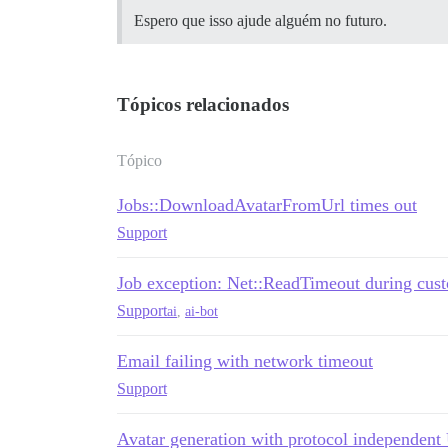
Espero que isso ajude alguém no futuro.
Tópicos relacionados
Tópico
Jobs::DownloadAvatarFromUrl times out
Support
Job exception: Net::ReadTimeout during cust
Support
ai
,
ai-bot
Email failing with network timeout
Support
Avatar generation with protocol independen